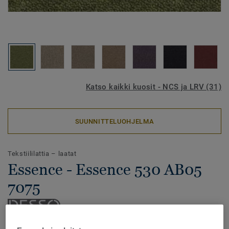
Katso kaikki kuosit - NCS ja LRV (31)
SUUNNITTELUOHJELMA
Tekstiililattia – laatat
Essence - Essence 530 AB05
7075