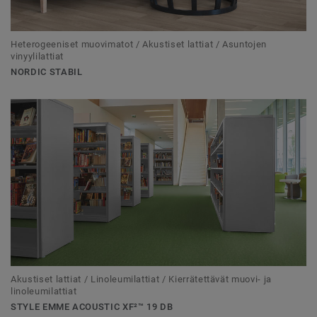
Heterogeeniset muovimatot / Akustiset lattiat / Asuntojen
vinyylilattiat
NORDIC STABIL
Akustiset lattiat / Linoleumilattiat / Kierrätettävät muovi- ja
linoleumilattiat
STYLE EMME ACOUSTIC XF²™ 19 DB