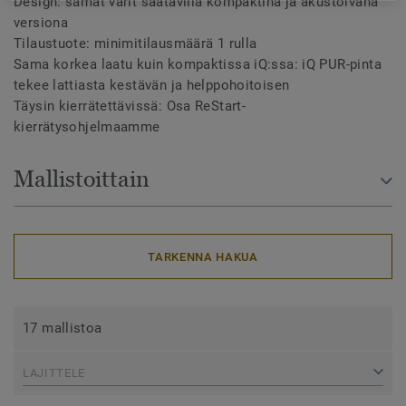
Design: samat värit saatavilla kompaktina ja akustoivana
versiona
Tilaustuote: minimitilausmäärä 1 rulla
Sama korkea laatu kuin kompaktissa iQ:ssa: iQ PUR-pinta
tekee lattiasta kestävän ja helppohoitoisen
Täysin kierrätettävissä: Osa ReStart-
kierrätysohjelmaamme
Mallistoittain
TARKENNA HAKUA
17 mallistoa
LAJITTELE