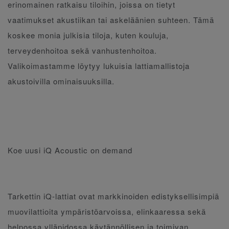
erinomainen ratkaisu tiloihin, joissa on tietyt
vaatimukset akustiikan tai askeläänien suhteen. Tämä
koskee monia julkisia tiloja, kuten kouluja,
terveydenhoitoa sekä vanhustenhoitoa.
Valikoimastamme löytyy lukuisia lattiamallistoja
akustoivilla ominaisuuksilla.
Koe uusi iQ Acoustic on demand
Tarkettin iQ-lattiat ovat markkinoiden edistyksellisimpiä
muovilattioita ympäristöarvoissa, elinkaaressa sekä
helpossa ylläpidossa käytännöllisen ja toimivan