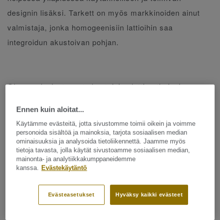
designin lisäksi. Tarkett on myös markkinoiden ainut
valmistaja, jonka homogeenisiin lattioihin saa
integroidun akustoivan pohjan.
Olemme laajentaneet akustoivien lattiaratkaisujen
valikoimaamme seuraaviin mallistoihin: iQ Eminent, iQ
Ennen kuin aloitat...
Megalit, iQ Optima ja iQ Surface. Näin saat valita
Käytämme evästeitä, jotta sivustomme toimii oikein ja voimme
vapaasti mieleisesi kuosin projektiisi akustista
personoida sisältöä ja mainoksia, tarjota sosiaalisen median
ominaisuuksia ja analysoida tietoliikennettä. Jaamme myös
mukavuutta unohtamatta.
tietoja tavasta, jolla käytät sivustoamme sosiaalisen median,
mainonta- ja analytiikkakumppaneidemme
kanssa.
Evästekäytäntö
Evästeasetukset
Hyväksy kaikki evästeet
Akustoivaa mukavuutta: 16dB askeläänenvähennys