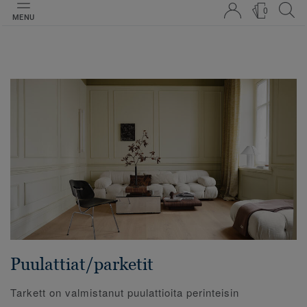
0
MENU
Puulattiat/parketit
Tarkett on valmistanut puulattioita perinteisin