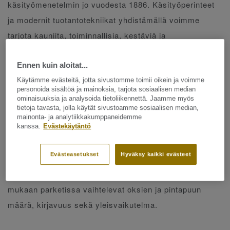
käsityömenetelmin jo vuodesta 1886. Käsityöperinteet
ja modernit tuotantotekniikat yhdistämällä voimme
tarjota kauniita, toiminnallisia, kestäviä ja
pohjoismaiseen ilmastoon sopivia parketteja.
Valittavana on klassisia vaihtoehtoja, kuten tammi ja
Ennen kuin aloitat...
saarni sekä uusia jännittäviä värejä, pintakäsittelyjä ja
Käytämme evästeitä, jotta sivustomme toimii oikein ja voimme
personoida sisältöä ja mainoksia, tarjota sosiaalisen median
ilmeitä. Lakka- tai öljyvahakäsittely suojaa tehokkaasti
ominaisuuksia ja analysoida tietoliikennettä. Jaamme myös
tietoja tavasta, jolla käytät sivustoamme sosiaalisen median,
parkettia.
mainonta- ja analytiikkakumppaneidemme
kanssa.
Evästekäytäntö
Parketin lajitelma vaikuttaa myös lattian
Evästeasetukset
Hyväksy kaikki evästeet
yleisilmeeseen.
näet
Lajitelmakuvakirjastamme
jokaisesta parketista kuvan isompana pinta. Lajitelmien
mukaan parketissa vaihtelevat oksien ja pintapuun
määrä, kirjavuus sekä yleisvaikutelma.