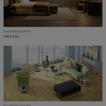
Puulattiat/parketit
PRESTIGE
Puulattiat/parketit