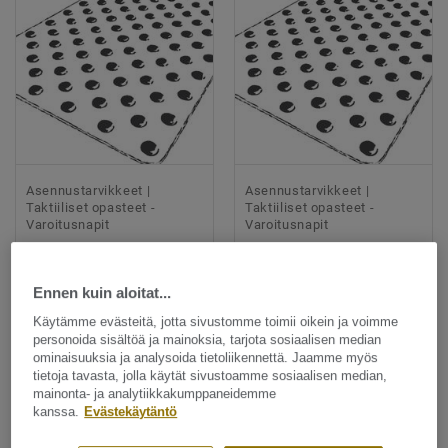
Asennustarvikkeet |
Asennustarvikkeet |
Taktiiliset opasteet -
Taktiiliset opasteet -
Varoitusnapit
Varoitusnapit
HARMAA
MUSTA
Vertaile
Vertaile
Ennen kuin aloitat...
Käytämme evästeitä, jotta sivustomme toimii oikein ja voimme
personoida sisältöä ja mainoksia, tarjota sosiaalisen median
ominaisuuksia ja analysoida tietoliikennettä. Jaamme myös
Tilaa malli
Tilaa malli
tietoja tavasta, jolla käytät sivustoamme sosiaalisen median,
mainonta- ja analytiikkakumppaneidemme
kanssa.
Evästekäytäntö