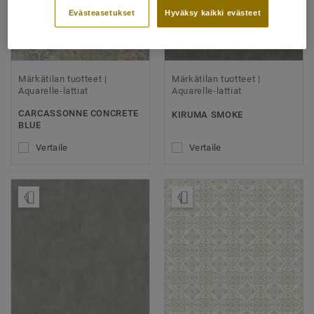
Evästeasetukset
Hyväksy kaikki evästeet
Märkätilan tuotteet |
Märkätilan tuotteet |
Aquarelle-lattiat
Aquarelle-lattiat
CARCASSONNE CONCRETE
KIRUMA SMOKE
BLUE
Vertaile
Vertaile
Tilaa malli
Tilaa malli