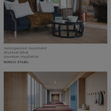
Heterogeeniset muovimatot
Akustiset lattiat
Asuntojen vinyylilattiat
NORDIC STABIL