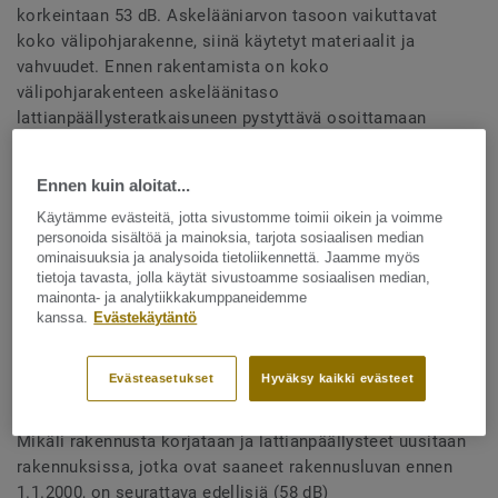
korkeintaan 53 dB. Askelääniarvon tasoon vaikuttavat
koko välipohjarakenne, siinä käytetyt materiaalit ja
vahvuudet. Ennen rakentamista on koko
välipohjarakenteen askeläänitaso
lattianpäällysteratkaisuneen pystyttävä osoittamaan
oikeanlaiseksi riittävillä tutkimustuloksilla.
Ennen kuin aloitat...
Askelääniarvoon vaikuttavat eniten betonivälipohjan
paksuus ja paino. Lisäksi vaikuttavana tekijänä on
Käytämme evästeitä, jotta sivustomme toimii oikein ja voimme
personoida sisältöä ja mainoksia, tarjota sosiaalisen median
lattianpäällysteratkaisu. Alla muutamia esimerkkejä
ominaisuuksia ja analysoida tietoliikennettä. Jaamme myös
hyväksytyistä Tarkettin lattianpäällysteratkaisuista
tietoja tavasta, jolla käytät sivustoamme sosiaalisen median,
erilaisilla välipohjilla.
mainonta- ja analytiikkakumppaneidemme
kanssa.
Evästekäytäntö
Evästeasetukset
Hyväksy kaikki evästeet
Korjauskohteet
Mikäli rakennusta korjataan ja lattianpäällysteet uusitaan
rakennuksissa, jotka ovat saaneet rakennusluvan ennen
1.1.2000, on seurattava edellisiä (58 dB)