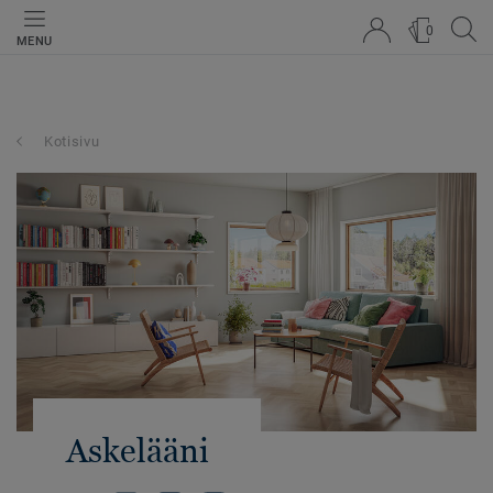
0
MENU
Kotisivu
Askelääni