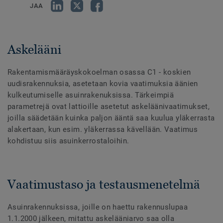
JAA
Askelääni
Rakentamismääräyskokoelman osassa C1 - koskien
uudisrakennuksia, asetetaan kovia vaatimuksia äänien
kulkeutumiselle asuinrakenuksissa. Tärkeimpiä
parametrejä ovat lattioille asetetut askeläänivaatimukset,
joilla säädetään kuinka paljon ääntä saa kuulua yläkerrasta
alakertaan, kun esim. yläkerrassa kävellään. Vaatimus
kohdistuu siis asuinkerrostaloihin.
Vaatimustaso ja testausmenetelmä
Asuinrakennuksissa, joille on haettu rakennuslupaa
1.1.2000 jälkeen, mitattu askelääniarvo saa olla