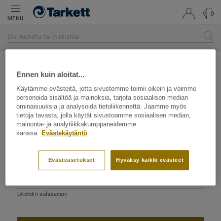
0
MENU
Ennen kuin aloitat...
Käytämme evästeitä, jotta sivustomme toimii oikein ja voimme
personoida sisältöä ja mainoksia, tarjota sosiaalisen median
Kirjaudu tilillesi
ominaisuuksia ja analysoida tietoliikennettä. Jaamme myös
tietoja tavasta, jolla käytät sivustoamme sosiaalisen median,
mainonta- ja analytiikkakumppaneidemme
Sähköposti
kanssa.
Evästekäytäntö
Evästeasetukset
Hyväksy kaikki evästeet
Salasana
Unohdin salasanani