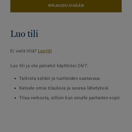
KIRJAUDU SISÄÄN
Luo tili
Ei vielä tiliä?
Luo tili
Luo tili ja ota palvelut käyttöösi 24/7:
Tarkista saldot ja tuotteiden saatavuus
Katsele omia tilauksia ja seuraa lähetyksiä
Tilaa verkosta, silloin kun sinulle parhaiten sopii