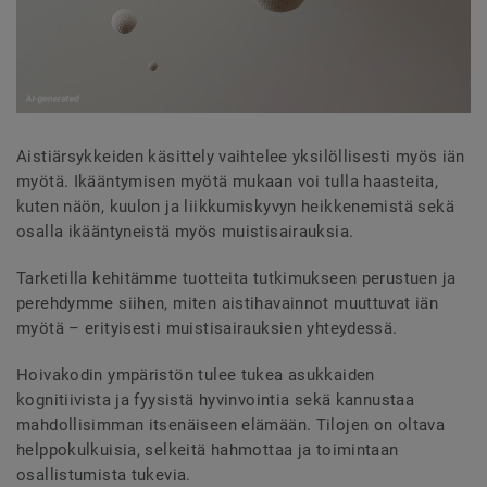
Aistiärsykkeiden käsittely vaihtelee yksilöllisesti myös iän
myötä. Ikääntymisen myötä mukaan voi tulla haasteita,
kuten näön, kuulon ja liikkumiskyvyn heikkenemistä sekä
osalla ikääntyneistä myös muistisairauksia.
Tarketilla kehitämme tuotteita tutkimukseen perustuen ja
perehdymme siihen, miten aistihavainnot muuttuvat iän
myötä – erityisesti muistisairauksien yhteydessä.
Hoivakodin ympäristön tulee tukea asukkaiden
kognitiivista ja fyysistä hyvinvointia sekä kannustaa
mahdollisimman itsenäiseen elämään. Tilojen on oltava
helppokulkuisia, selkeitä hahmottaa ja toimintaan
osallistumista tukevia.