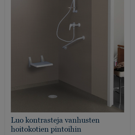
Luo kontrasteja vanhusten
hoitokotien pintoihin