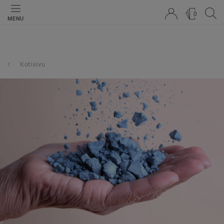
0
MENU
Kotisivu