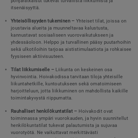
pohjaratkaisut tukevat turvallista liikkumista ja
itsenäisyyttä.
Yhteisöllisyyden tukeminen –
Yhteiset tilat, joissa on
joustavia alueita ja muunneltavaa kalustusta,
kannustavat sosiaaliseen vuorovaikutukseen ja
yhdessäoloon. Helppo ja turvallinen pääsy puutarhoihin
sekä ulkotiloihin tarjoaa aististimulaatiota ja rohkaisee
fyysiseen aktiivisuuteen.
Tilat liikkumiselle –
Liikunta on keskeinen osa
hyvinvointia. Hoivakodissa tarvitaan tiloja yhteisille
liikuntahetkille, kuntoutukseen sekä omatoimiseen
harjoitteluun, jotta liikkuminen on mahdollista kaikille
toimintakyvystä riippumatta.
Rauhalliset henkilökuntatilat –
Hoivakodit ovat
toiminnassa ympäri vuorokauden, ja hyvin suunnitellut
henkilökuntatilat tukevat palautumista ja sujuvaa
vuorotyötä. Ne vaikuttavat merkittävästi