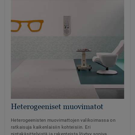
Heterogeeniset muovimatot
Heterogeenisten muovimattojen valikoimassa on
ratkaisuja kaikenlaisiin kohteisiin. Eri
pintakäsittelyistä ja rakenteista löytyy sopiva