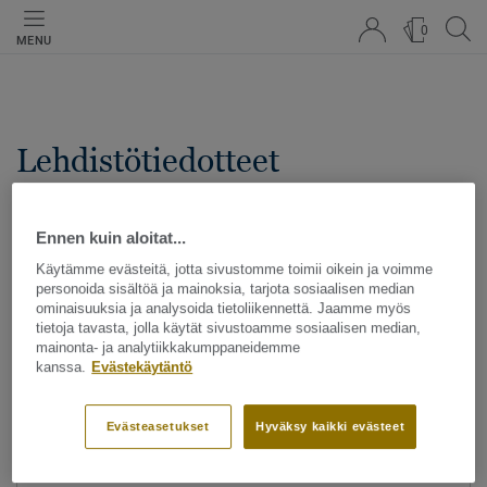
0
MENU
Lehdistötiedotteet
Ennen kuin aloitat...
02. TAMMIKUU 2018
Design
Käytämme evästeitä, jotta sivustomme toimii oikein ja voimme
Lattiatrendit 2018
personoida sisältöä ja mainoksia, tarjota sosiaalisen median
ominaisuuksia ja analysoida tietoliikennettä. Jaamme myös
tietoja tavasta, jolla käytät sivustoamme sosiaalisen median,
mainonta- ja analytiikkakumppaneidemme
Lattiatrendit 2018
kanssa.
Evästekäytäntö
Evästeasetukset
Hyväksy kaikki evästeet
29. MARRASKUU 2017
Design