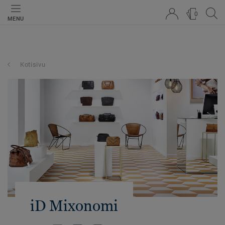
0
MENU
Kotisivu
iD Mixonomi