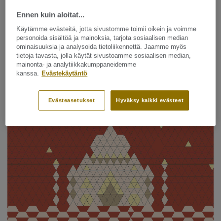
Ennen kuin aloitat...
Mallistossa on yhteensä 11 eri muotoista laattaa ja
Käytämme evästeitä, jotta sivustomme toimii oikein ja voimme
34 upeaa väriä, joilla leikkiä.
personoida sisältöä ja mainoksia, tarjota sosiaalisen median
ominaisuuksia ja analysoida tietoliikennettä. Jaamme myös
tietoja tavasta, jolla käytät sivustoamme sosiaalisen median,
mainonta- ja analytiikkakumppaneidemme
Spicy Warms
kanssa.
Evästekäytäntö
Evästeasetukset
Hyväksy kaikki evästeet