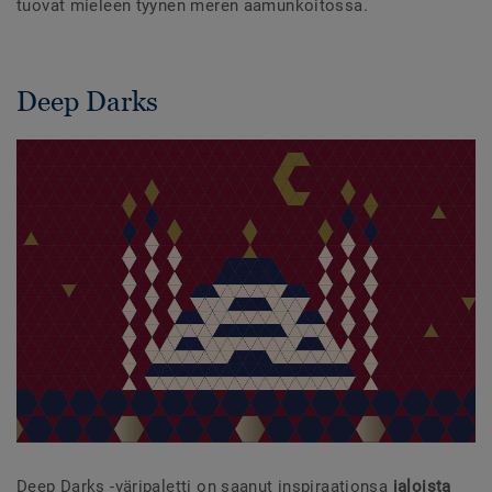
tuovat mieleen tyynen meren aamunkoitossa.
Deep Darks
Deep Darks -väripaletti on saanut inspiraationsa
jaloista