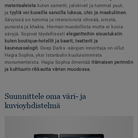
materiaaleista
kuten sametti, jalokivet ja tummat puut,
ja
tyyliä voi kuvailla sanoilla luksus, chic ja maskuliinen
.
Sävyissä on tummia ja intensiivistä vihreää, sinistä,
punaista ja khakia. Hieman muodollista mutta ei kovia
sävyjä. Sopivat täydellisesti
elegantteihin sisustuksiin
kuten boutique-hotellit ja baarit, teatterit ja
kauneussalogit
. Deep Darks -sävyjen innoittaja on ollut
Hagia Sophia, yksi Istanbulin kuuluisimmista
monumenteista. Hagia Sophia ilmentää
itämaisen perinnön
ja kulttuurin rikkautta värien muodossa.
Suunnittele oma väri- ja
kuvioyhdistelmä