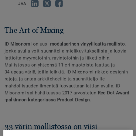
JAA
The Art of Mixing
iD Mixonomi
on uusi
modulaarinen vinyylilaatta-mallisto
,
jonka avulla voit suunnitella mielikuvituksellisia ja luovia
lattioita myymälöihin, ravintoloihin ja liiketiloihin.
Mallistossa on yhteensä 11 eri muotoista laattaa ja
34 upeaa väriä, joilla leikkiä. iD Mixonomi rikkoo designin
rajoja, ja antaa arkkitehdeille ja suunnitteljoille
mahdollisuuden ilmentää luovuuttaan lattian avulla. iD
Mixonomi sai huhtikuussa 2017 arvostetun
Red Dot Award
-palkinnon kategoriassa Product Design.
33 värin mallistossa on viisi
väripalettia