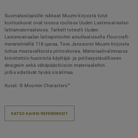
Suomalaislapsille rakkaat Muumi-kirjoista tutut
kuvituskuvat ovat isossa roolissa Uuden Lastensairaalan
lattiamateriaaleissa. Tarkett toteutti Uuden
Lastensairaalan lattiapintoihin ainutlaatuisella Floorcraft-
menetelmällä 118 upeaa, Tove Janssonin Muumi-kirjoista
tuttua mustavalkoista piirroskuvaa. Materiaalivalinnassa
kiinnitettiin huomiota käyttäjä- ja potilasystävälliseen
designiin sekä vähäpäästöisiiin materiaaleihin
jotka edistävät hyvää sisäilmaa.
Kuvat: © Moomin Characters™
KATSO KAIKKI REFERENSSIT