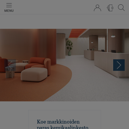
0
MENU
Koe markkinoiden
paras kemikaalinkesto