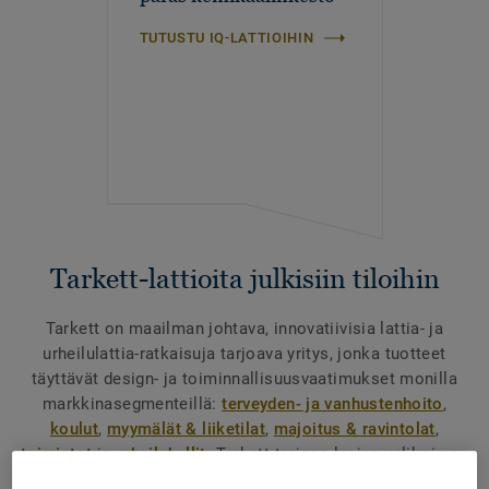
TUTUSTU IQ-LATTIOIHIN
Tarkett-lattioita julkisiin tiloihin
Tarkett on maailman johtava, innovatiivisia lattia- ja
urheilulattia-ratkaisuja tarjoava yritys, jonka tuotteet
täyttävät design- ja toiminnallisuusvaatimukset monilla
markkinasegmenteillä:
terveyden- ja vanhustenhoito
,
koulut
,
myymälät & liiketilat
,
majoitus & ravintolat
,
toimistot
ja
urheiluhallit
. Tarkett tarjoaa laajan valikoiman
tuotteita:
homogeeninen muovimatto
,
heterogeeninen