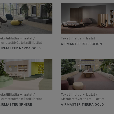
itkö tekstiililattiaa
ekstiililattia – laatat /
Tekstiililattia – laatat
ierrätettävät tekstiililattiat
AIRMASTER REFLECTION
AIRMASTER NAZCA GOLD
ekstiililattia – laatat /
Tekstiililattia – laatat /
ierrätettävät tekstiililattiat
Kierrätettävät tekstiililattiat
AIRMASTER SPHERE
AIRMASTER TIERRA GOLD