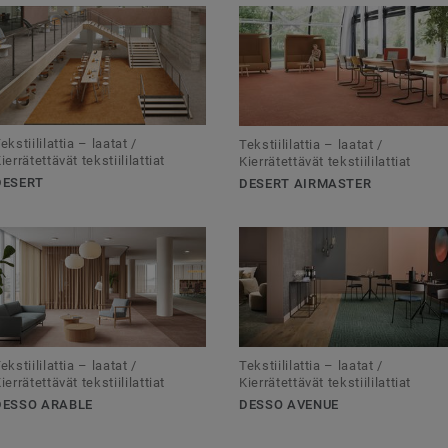
ekstiililattia – laatat /
Tekstiililattia – laatat /
ierrätettävät tekstiililattiat
Kierrätettävät tekstiililattiat
DESERT
DESERT AIRMASTER
ekstiililattia – laatat /
Tekstiililattia – laatat /
ierrätettävät tekstiililattiat
Kierrätettävät tekstiililattiat
DESSO ARABLE
DESSO AVENUE