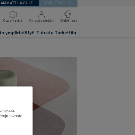
AMMATTILAISILLE
KULUTTAJILLE
0
Ota yhteyttä
Kirjaudu sisään
Mallitilaus
tin ympäristötyö
Tutustu Tarkettiin
ainoksia,
etoja tavasta,