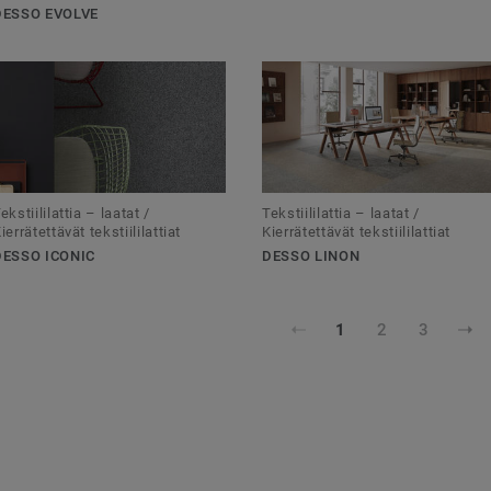
DESSO EVOLVE
ekstiililattia – laatat /
Tekstiililattia – laatat /
ierrätettävät tekstiililattiat
Kierrätettävät tekstiililattiat
DESSO ICONIC
DESSO LINON
1
2
3