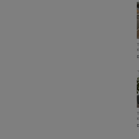
T
K
T
K