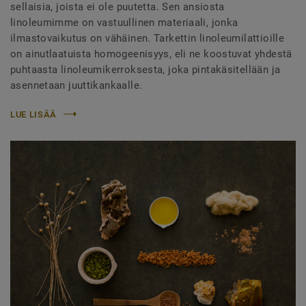
sellaisia, joista ei ole puutetta. Sen ansiosta
linoleumimme on vastuullinen materiaali, jonka
ilmastovaikutus on vähäinen. Tarkettin linoleumilattioille
on ainutlaatuista homogeenisyys, eli ne koostuvat yhdestä
puhtaasta linoleumikerroksesta, joka pintakäsitellään ja
asennetaan juuttikankaalle.
LUE LISÄÄ