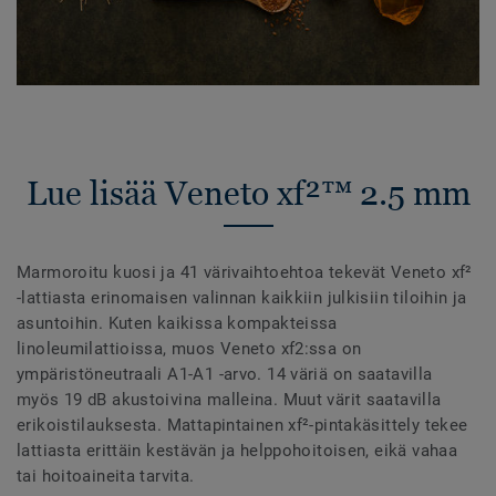
Lue lisää Veneto xf²™ 2.5 mm
Marmoroitu kuosi ja 41 värivaihtoehtoa tekevät Veneto xf²
-lattiasta erinomaisen valinnan kaikkiin julkisiin tiloihin ja
asuntoihin. Kuten kaikissa kompakteissa
linoleumilattioissa, muos Veneto xf2:ssa on
ympäristöneutraali A1-A1 -arvo. 14 väriä on saatavilla
myös 19 dB akustoivina malleina. Muut värit saatavilla
erikoistilauksesta. Mattapintainen xf²-pintakäsittely tekee
lattiasta erittäin kestävän ja helppohoitoisen, eikä vahaa
tai hoitoaineita tarvita.