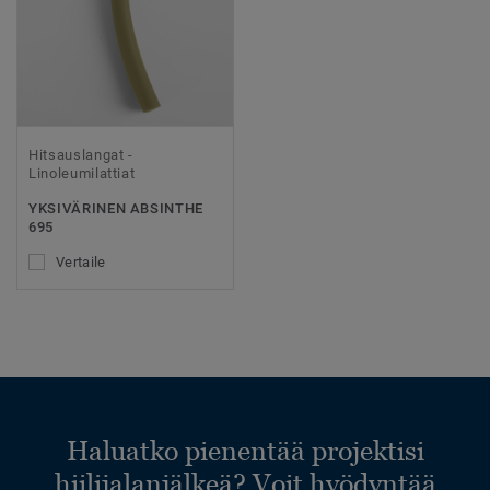
Hitsauslangat -
Linoleumilattiat
YKSIVÄRINEN ABSINTHE
695
Vertaile
Haluatko pienentää projektisi
hiilijalanjälkeä? Voit hyödyntää