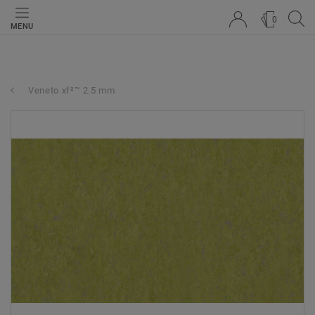
0
MENU
Veneto xf²™ 2.5 mm