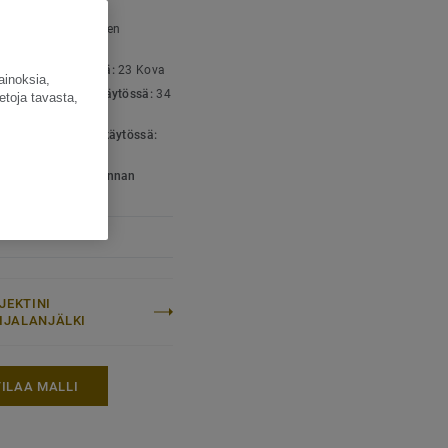
SET TIEDOT
yyppi:
Homogeeninen
umi
luokka kotikäytössä:
23 Kova
ainoksia,
luokka julkisessa käytössä:
34
etoja tavasta,
n kova kulutus
luokka teollisessa käytössä:
va
- ja ympäristöhallinnan
kaatit:
ISO 14001
JEKTINI
LIJALANJÄLKI
TILAA MALLI