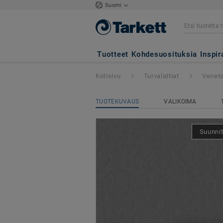
Suomi
Veneto Sicuro xf
Tuotteet
Kohdesuosituksia
Inspir
Kotisivu
Turvalattiat
Veneto
TUOTEKUVAUS
VALIKOIMA
Suunnit