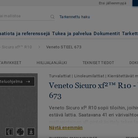
Etsi jälleenmyyjä
Tarkennettu haku
²™ R10
- Veneto STEEL 673
aatiota ja referenssejä
Tukea ja palvelua
Dokumentit
Tarket
 Sicuro xf²™ R10
Veneto STEEL 673
TARVIKKEET
HIILIJALANJÄLKI
TEKNISET TIEDOT
DOK
Turvalattiat
|
Linoleumilattiat
|
Kierrätettävät m
teluohjelma
Veneto Sicuro xf²™ R10 
673
Veneto Sicuro xf² R10 sopii tiloihin, joih
estävä lattia. Saatavana 41 eri värivaiht
mattapintainen xf²-pintakäsittely tekee la
Näytä enemmän
ja helppohoitoisen, eikä vahaa tai hoitoai