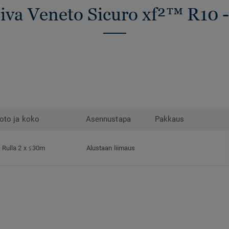
piva Veneto Sicuro xf²™ R10 -
oto ja koko
Asennustapa
Pakkaus
Rulla 2 x ≤30m
Alustaan liimaus