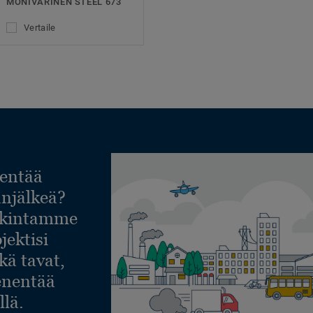
MONIVÄRINEN STEEL 673
Vertaile
entää
lanjälkeä?
askintamme
jektisi
ekä tavat,
ienentää
llä.