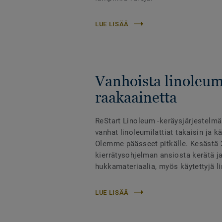
LUE LISÄÄ
Vanhoista linoleumi
raakaainetta
ReStart Linoleum -keräysjärjestelm
vanhat linoleumilattiat takaisin ja k
Olemme päässeet pitkälle. Kesästä 
kierrätysohjelman ansiosta kerätä ja
hukkamateriaalia, myös käytettyjä li
LUE LISÄÄ