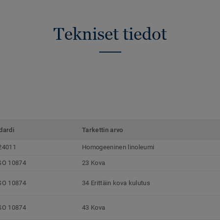
Tekniset tiedot
dardi
Tarkettin arvo
24011
Homogeeninen linoleumi
SO 10874
23 Kova
SO 10874
34 Erittäin kova kulutus
SO 10874
43 Kova