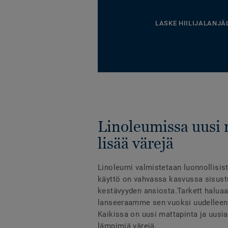
LASKE HIILIJALANJÄ
Linoleumissa uusi 
lisää värejä
Linoleumi valmistetaan luonnollisist
käyttö on vahvassa kasvussa sisust
kestävyyden ansiosta.Tarkett haluaa 
lanseeraamme sen vuoksi uudelleen
Kaikissa on uusi mattapinta ja uusia
lämpimiä värejä.