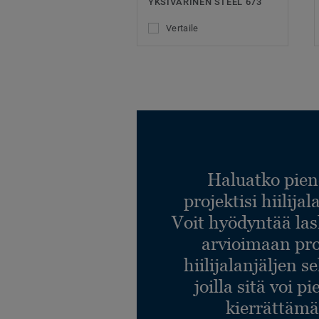
YKSIVÄRINEN STEEL 673
Vertaile
Haluatko pien
projektisi hiilija
Voit hyödyntää l
arvioimaan pro
hiilijalanjäljen s
joilla sitä voi p
kierrättämä