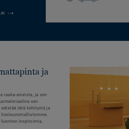
LKI
mattapinta ja
a raaka-aineista, ja sen
usmateriaalina sen
edistää tätä kehitystä ja
 linoleumimallistomme.
 luonnon inspiroimia,