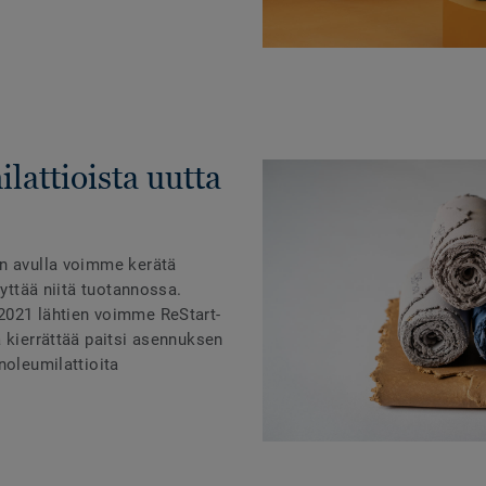
lattioista uutta
än avulla voimme kerätä
äyttää niitä tuotannossa.
2021 lähtien voimme ReStart-
 kierrättää paitsi asennuksen
noleumilattioita