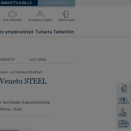
AMMATTILAISILLE
KULUTTAJILLE
0
Mallitilaus
Ota yhteyttä
Kirjaudu sisään
tin ympäristötyö
Tutustu Tarkettiin
UMENTIT
LUE LISÄÄ
uovi- ja linoleumilattiat
- Veneto STEEL
Tilaa ma
€
Lähetä 
in tarvitaan liukastumista
oehtoa. Uusi
Lisää ve
ttiasta erittäin kestävän
neita tarvita.
Etsi om