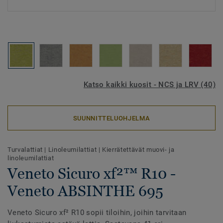
Katso kaikki kuosit - NCS ja LRV (40)
SUUNNITTELUOHJELMA
Turvalattiat
|
Linoleumilattiat
|
Kierrätettävät muovi- ja
linoleumilattiat
Veneto Sicuro xf²™ R10 -
Veneto ABSINTHE 695
Veneto Sicuro xf² R10 sopii tiloihin, joihin tarvitaan