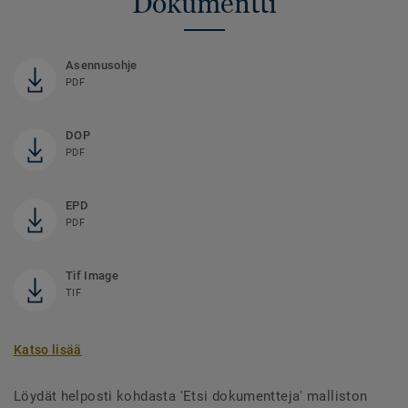
Dokumentti
Asennusohje
PDF
DOP
PDF
EPD
PDF
Tif Image
TIF
Katso lisää
Löydät helposti kohdasta 'Etsi dokumentteja' malliston