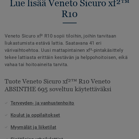
Lue lisää Veneto Sicuro xf²™
R10
Veneto Sicuro xf² R10 sopii tiloihin, joihin tarvitaan
liukastumista estävä lattia. Saatavana 41 eri
värivaihtoehtoa. Uusi mattapintainen xf²-pintakäsittely
tekee lattiasta erittäin kestävän ja helppohoitoisen, eikä
vahaa tai hoitoaineita tarvita.
Tuote Veneto Sicuro xf²™ R10 Veneto
ABSINTHE 695 soveltuu käytettäväksi
Terveyden- ja vanhustenhoito
Koulut ja oppilaitokset
Myymälät ja liiketilat