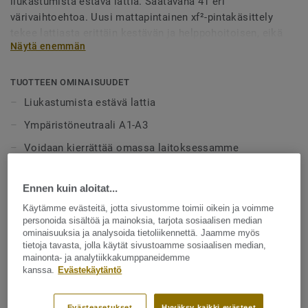
liukastumista estävä lattia. Saatavana 41 eri
värivaihtoehtoa. Uusi mattapintainen xf²-pintakäsittely
tekee lattiasta erittäin kestävän ja helppohoitoisen, eikä
Näytä enemmän
vahaa tai hoitoaineita tarvita.
TUOTTEEN OMINAISUUDET
Liukastumista estävä lattia
Ympäristöneutraali A1-A3
Voidaan kierrättää omassa laitoksessamme
xf²-pintakäsittely
Ennen kuin aloitat...
Helppohoitoinen - ei vahaa tai hoitoaineita
Käytämme evästeitä, jotta sivustomme toimii oikein ja voimme
Cradel to Cradle Hopea
personoida sisältöä ja mainoksia, tarjota sosiaalisen median
ominaisuuksia ja analysoida tietoliikennettä. Jaamme myös
tietoja tavasta, jolla käytät sivustoamme sosiaalisen median,
TEKNISET TIEDOT
mainonta- ja analytiikkakumppaneidemme
kanssa.
Evästekäytäntö
Tuotetyyppi:
Homogeeninen linoleumi
Käyttöluokka kotikäytössä:
23 Kova
Evästeasetukset
Hyväksy kaikki evästeet