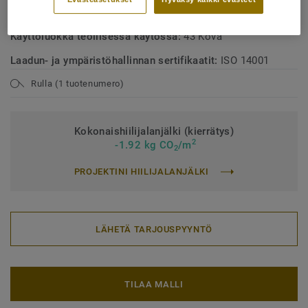
Käyttöluokka julkisessa käytössä:
34 Erittäin kova kulutus
Käyttöluokka teollisessa käytössä:
43 Kova
Laadun- ja ympäristöhallinnan sertifikaatit:
ISO 14001
Rulla (1 tuotenumero)
Kokonaishiilijalanjälki (kierrätys)
2
-1.92 kg CO
/m
2
PROJEKTINI HIILIJALANJÄLKI
LÄHETÄ TARJOUSPYYNTÖ
TILAA MALLI