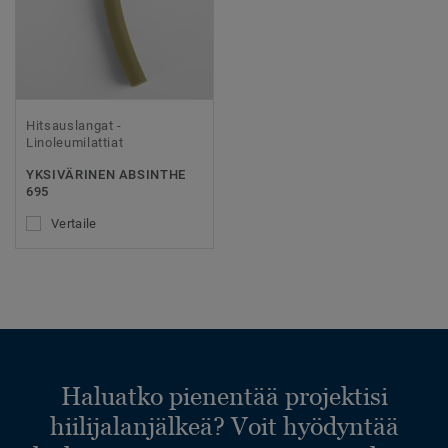
Hitsauslangat -
Linoleumilattiat
YKSIVÄRINEN ABSINTHE
695
Vertaile
Haluatko pienentää projektisi
hiilijalanjälkeä? Voit hyödyntää