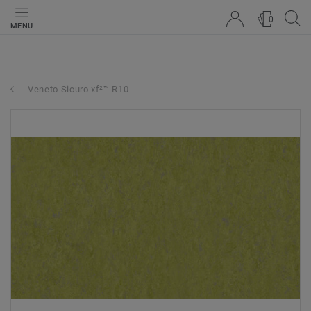
0
MENU
Veneto Sicuro xf²™ R10