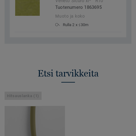
Veneto Sicuro xf²™ R10
Tuotenumero 1863695
Muoto ja koko
Rulla 2 x ≤30m
Etsi tarvikkeita
Hitsauslanka (1)