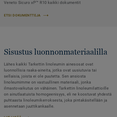
Veneto Sicuro xf²™ R10 kaikki dokumentit
ETSI DOKUMENTTEJA
Sisustus luonnonmateriaalilla
Lähes kaikki Tarkettin linoleumin ainesosat ovat
luonnollisia raaka-aineita, jotka ovat uusiutuvia tai
sellaisia, joista ei ole puutetta. Sen ansiosta
linoleumimme on vastuullinen materiaali, jonka
ilmastovaikutus on vähäinen. Tarkettin linoleumilattioille
on ainutlaatuista homogeenisyys, eli ne koostuvat yhdestä
puhtaasta linoleumikerroksesta, joka pintakäsitellään ja
asennetaan juuttikankaalle.