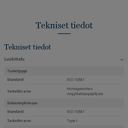
Tekniset tiedot
Tekniset tiedot
Luokittelu
Tuotetyyppi
Standardi
ISO 10581
Homogeeninen
Tarkettin arvo
vinyylilattianpäällyste
Sideainepitoisuus
Standardi
ISO 10581
Tarkettin arvo
Type I