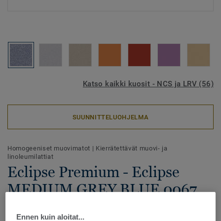
Katso kaikki kuosit - NCS ja LRV (56)
SUUNNITTELUOHJELMA
Homogeeniset muovimatot
|
Kierrätettävät muovi- ja
linoleumilattiat
Eclipse Premium - Eclipse
MEDIUM GREY BLUE 0067
Eclipse Premium -homogeeninen vinyylilattia yhdistää
Ennen kuin aloitat...