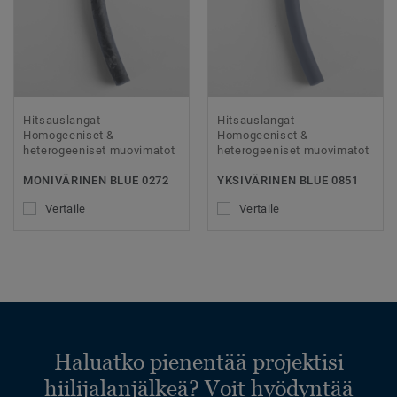
Hitsauslangat -
Hitsauslangat -
Homogeeniset &
Homogeeniset &
heterogeeniset muovimatot
heterogeeniset muovimatot
MONIVÄRINEN BLUE 0272
YKSIVÄRINEN BLUE 0851
Vertaile
Vertaile
Haluatko pienentää projektisi
hiilijalanjälkeä? Voit hyödyntää