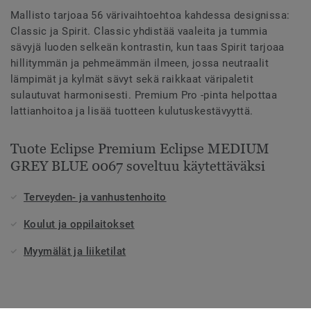
Mallisto tarjoaa 56 värivaihtoehtoa kahdessa designissa:
Classic ja Spirit. Classic yhdistää vaaleita ja tummia
sävyjä luoden selkeän kontrastin, kun taas Spirit tarjoaa
hillitymmän ja pehmeämmän ilmeen, jossa neutraalit
lämpimät ja kylmät sävyt sekä raikkaat väripaletit
sulautuvat harmonisesti. Premium Pro -pinta helpottaa
lattianhoitoa ja lisää tuotteen kulutuskestävyyttä.
Tuote Eclipse Premium Eclipse MEDIUM
GREY BLUE 0067 soveltuu käytettäväksi
Terveyden- ja vanhustenhoito
Koulut ja oppilaitokset
Myymälät ja liiketilat