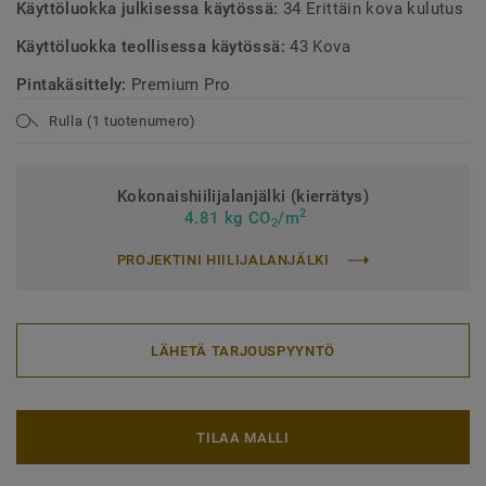
Käyttöluokka julkisessa käytössä:
34 Erittäin kova kulutus
Käyttöluokka teollisessa käytössä:
43 Kova
Pintakäsittely:
Premium Pro
Rulla (1 tuotenumero)
Kokonaishiilijalanjälki (kierrätys)
2
4.81 kg CO
/m
2
PROJEKTINI HIILIJALANJÄLKI
LÄHETÄ TARJOUSPYYNTÖ
TILAA MALLI