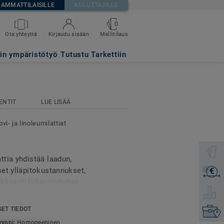
AMMATTILAISILLE
KULUTTAJILLE
0
Mallitilaus
Ota yhteyttä
Kirjaudu sisään
tin ympäristötyö
Tutustu Tarkettiin
ENTIT
LUE LISÄÄ
vi- ja linoleumilattiat
Valitse 
tia yhdistää laadun,
et ylläpitokustannukset,
€
Lähetä 
lkkaasti liikennöityihin
Valitse 
lon ympäristöihin.
SET TIEDOT
Etsi om
essa designissa: Classic
yyppi:
Homogeeninen