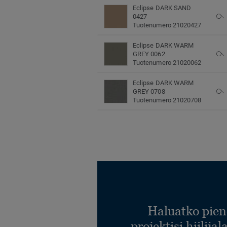
Eclipse DARK SAND
0427
Tuotenumero 21020427
Eclipse DARK WARM
GREY 0062
Tuotenumero 21020062
Eclipse DARK WARM
GREY 0708
Tuotenumero 21020708
Eclipse DK COOL GREY
0968
Tuotenumero 21020968
Eclipse GREEN 0054
Tuotenumero 21020054
Eclipse GREEN 0729
Tuotenumero 21020729
Haluatko pien
projektisi hiilija