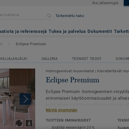
Etsi jälleenmyyjä
Tarkennettu haku
aatiota ja referenssejä
Tukea ja palvelua
Dokumentit
Tarket
ot
Eclipse Premium
HIILIJALANJÄLKI
GALLERIA
TEKNISET TIEDOT
DOKUM
Homogeeniset muovimatot
|
Kierrätettävät muo
Eclipse Premium
Eclipse Premium -homogeeninen vinyylilat
erinomaiset käyttöominaisuudet ja alhais
mikä tekee siitä ihanteellisen valinnan vi
Näytä enemmän
tiloihin, kuten kouluihin ja terveydenhuol
TUOTTEEN OMINAISUUDET
TEKNI
Mallisto tarjoaa 56 värivaihtoehtoa kahd
Sisältää keskimäärin 25 %
Tuotet