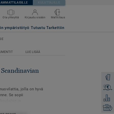
AMMATTILAISILLE
KULUTTAJILLE
0
Mallitilaus
Ota yhteyttä
Kirjaudu sisään
IGHT BEIGE
tin ympäristötyö
Tutustu Tarkettiin
GE
UMENTIT
LUE LISÄÄ
- Scandinavian
Tilaa ma
€
Lähetä 
uovilattia, jolla on hyvä
nne. Se sopii
Lisää ve
kouluihin ja
stö on keskeisessä
Etsi om