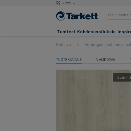
Suomi
Tapiflex Excellen
Tuotteet
Kohdesuosituksia
Inspir
Kotisivu
Heterogeeniset muovima
TUOTEKUVAUS
VALIKOIMA
Suunnit