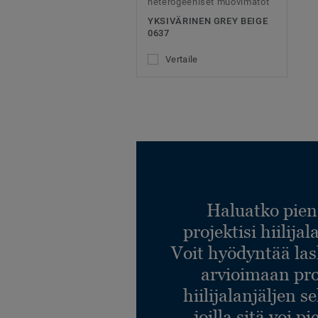
heterogeeniset muovimatot
YKSIVÄRINEN GREY BEIGE
0637
Vertaile
Haluatko pien
projektisi hiilija
Voit hyödyntää l
arvioimaan pro
hiilijalanjäljen s
joilla sitä voi p