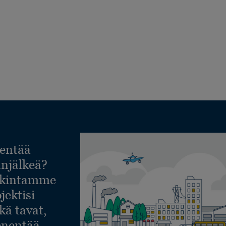
entää
lanjälkeä?
askintamme
jektisi
ekä tavat,
ienentää