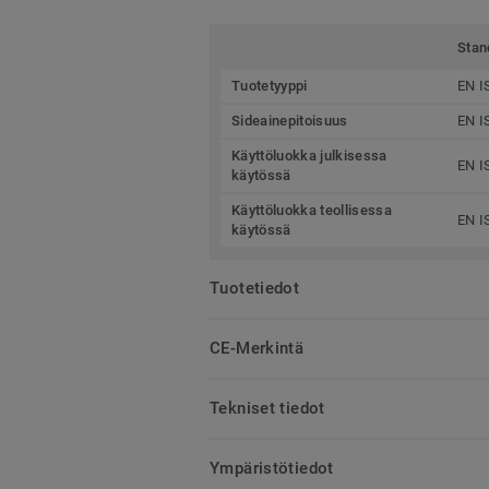
Stan
Tuotetyyppi
EN I
Sideainepitoisuus
EN I
Käyttöluokka julkisessa
EN I
käytössä
Käyttöluokka teollisessa
EN I
käytössä
Tuotetiedot
CE-Merkintä
Tekniset tiedot
Ympäristötiedot