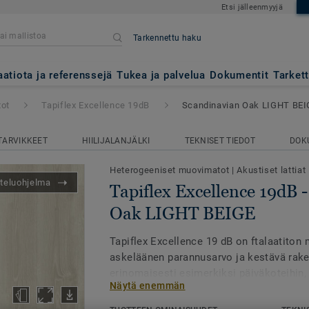
Etsi jälleenmyyjä
Tarkennettu haku
ce 19dB
- Scandinavian Oak L
aatiota ja referenssejä
Tukea ja palvelua
Dokumentit
Tarket
tot
Tapiflex Excellence 19dB
Scandinavian Oak LIGHT BEI
TARVIKKEET
HIILIJALANJÄLKI
TEKNISET TIEDOT
DOK
Heterogeeniset muovimatot
|
Akustiset lattiat
teluohjelma
Tapiflex Excellence 19dB 
Oak LIGHT BEIGE
Tapiflex Excellence 19 dB on ftalaatiton m
askeläänen parannusarvo ja kestävä rake
erinomaisesti esimerkiksi päiväkoteihin, 
Näytä enemmän
hoivakoteihin, joissa ääni- ja työympäri
asemassa.