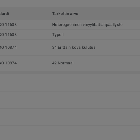
dardi
Tarkettin arvo
SO 11638
Heterogeeninen vinyylilattianpäällyste
SO 11638
Type I
SO 10874
34 Erittäin kova kulutus
SO 10874
42 Normaali