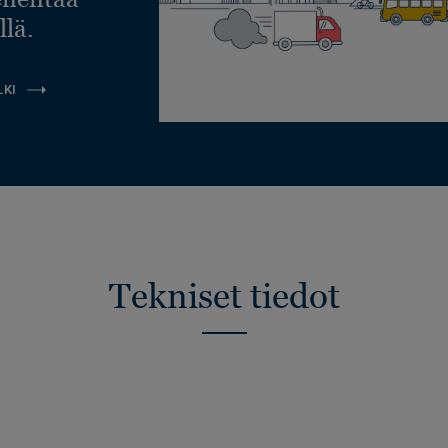
llä.
LKI
Tekniset tiedot