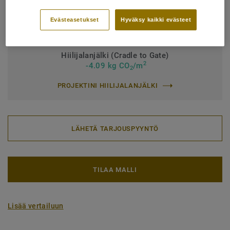
Latinankielinen nimi:
Quercus Robur & Quercus Petraea
Lankku (1 tuotenumero)
Evästeasetukset
Hyväksy kaikki evästeet
Hiilijalanjälki (Cradle to Gate)
2
-4.09 kg CO
/m
2
PROJEKTINI HIILIJALANJÄLKI
LÄHETÄ TARJOUSPYYNTÖ
TILAA MALLI
Lisää vertailuun