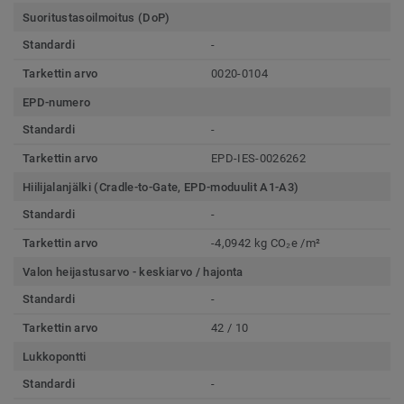
Suoritustasoilmoitus (DoP)
Standardi
-
Tarkettin arvo
0020-0104
EPD-numero
Standardi
-
Tarkettin arvo
EPD-IES-0026262
Hiilijalanjälki (Cradle-to-Gate, EPD-moduulit A1-A3)
Standardi
-
Tarkettin arvo
-4,0942 kg CO₂e /m²
Valon heijastusarvo - keskiarvo / hajonta
Standardi
-
Tarkettin arvo
42 / 10
Lukkopontti
Standardi
-