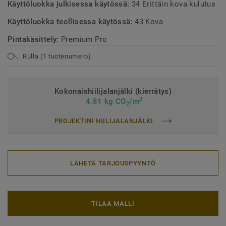
Käyttöluokka julkisessa käytössä:
34 Erittäin kova kulutus
Käyttöluokka teollisessa käytössä:
43 Kova
Pintakäsittely:
Premium Pro
Rulla (1 tuotenumero)
Kokonaishiilijalanjälki (kierrätys)
2
4.81 kg CO
/m
2
PROJEKTINI HIILIJALANJÄLKI
LÄHETÄ TARJOUSPYYNTÖ
TILAA MALLI