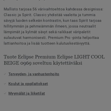
Mallisto tarjoaa 56 värivaihtoehtoa kahdessa designissa:
Classic ja Spirit. Classic yhdistää vaaleita ja tummia
sävyjä luoden selkeän kontrastin, kun taas Spirit tarjoaa
hillitymmän ja pehmeämmän ilmeen, jossa neutraalit
lämpimät ja kylmät sävyt sekä raikkaat väripaletit
sulautuvat harmonisesti. Premium Pro -pinta helpottaa
lattianhoitoa ja lisää tuotteen kulutuskestävyyttä.
Tuote Eclipse Premium Eclipse LIGHT COOL
BEIGE 0969 soveltuu käytettäväksi
Terveyden- ja vanhustenhoito
Koulut ja oppilaitokset
Myymälät ja liiketilat