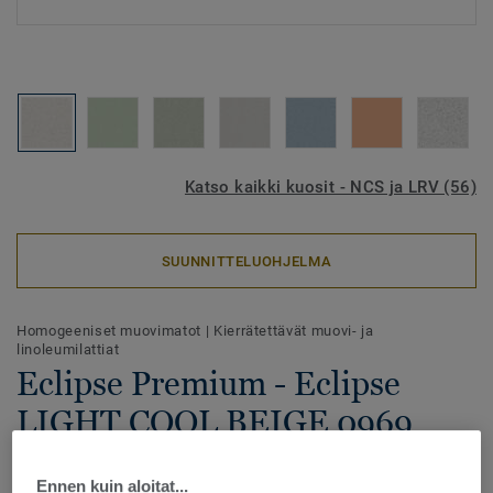
Katso kaikki kuosit - NCS ja LRV (56)
SUUNNITTELUOHJELMA
Homogeeniset muovimatot
|
Kierrätettävät muovi- ja
linoleumilattiat
Eclipse Premium - Eclipse
LIGHT COOL BEIGE 0969
Eclipse Premium -homogeeninen vinyylilattia yhdistää
Ennen kuin aloitat...