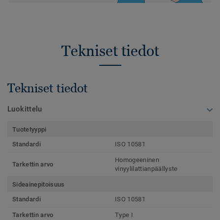
Tekniset tiedot
Tekniset tiedot
Luokittelu
Tuotetyyppi
Standardi
ISO 10581
Homogeeninen
Tarkettin arvo
vinyylilattianpäällyste
Sideainepitoisuus
Standardi
ISO 10581
Tarkettin arvo
Type I