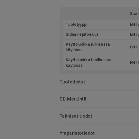
Stan
Tuotetyyppi
EN I
Sideainepitoisuus
EN I
Käyttöluokka julkisessa
EN I
käytössä
Käyttöluokka teollisessa
EN I
käytössä
Tuotetiedot
CE-Merkintä
Tekniset tiedot
Ympäristötiedot