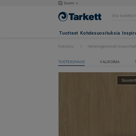
Suomi
Tapiflex Excellen
Tuotteet
Kohdesuosituksia
Inspir
Kotisivu
Heterogeeniset muovima
TUOTEKUVAUS
VALIKOIMA
Suunnit