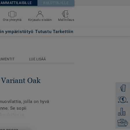
AMMATTILAISILLE
KULUTTAJILLE
0
Mallitilaus
Ota yhteyttä
Kirjaudu sisään
UT
tin ympäristötyö
Tutustu Tarkettiin
UMENTIT
LUE LISÄÄ
- Variant Oak
Tilaa ma
€
Lähetä 
uovilattia, jolla on hyvä
nne. Se sopii
Lisää ve
kouluihin ja
stö on keskeisessä
Etsi om