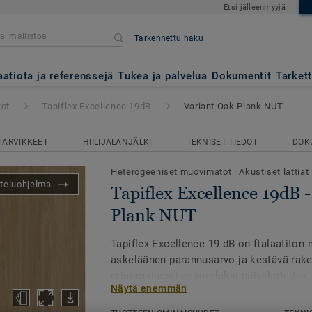
Etsi jälleenmyyjä
Tarkennettu haku
ce 19dB
- Variant Oak Plank N
aatiota ja referenssejä
Tukea ja palvelua
Dokumentit
Tarket
tot
Tapiflex Excellence 19dB
Variant Oak Plank NUT
TARVIKKEET
HIILIJALANJÄLKI
TEKNISET TIEDOT
DOK
Heterogeeniset muovimatot
|
Akustiset lattiat
teluohjelma
Tapiflex Excellence 19dB 
Plank NUT
Tapiflex Excellence 19 dB on ftalaatiton m
askeläänen parannusarvo ja kestävä rake
erinomaisesti esimerkiksi päiväkoteihin, 
Näytä enemmän
hoivakoteihin, joissa ääni- ja työympäri
asemassa.