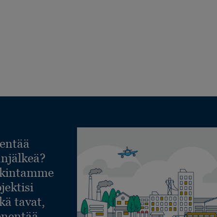
entää
lanjälkeä?
askintamme
jektisi
ekä tavat,
ienentää