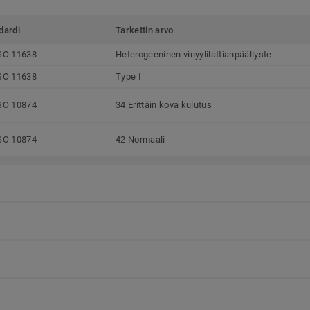
dardi
Tarkettin arvo
SO 11638
Heterogeeninen vinyylilattianpäällyste
SO 11638
Type I
SO 10874
34 Erittäin kova kulutus
SO 10874
42 Normaali