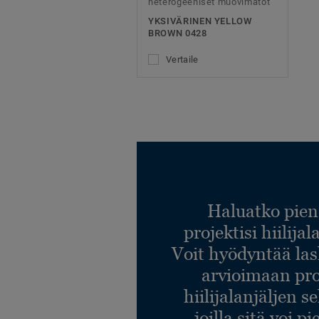
heterogeeniset muovimatot
YKSIVÄRINEN YELLOW
BROWN 0428
Vertaile
Haluatko pien
projektisi hiilija
Voit hyödyntää l
arvioimaan pro
hiilijalanjäljen s
joilla sitä voi p