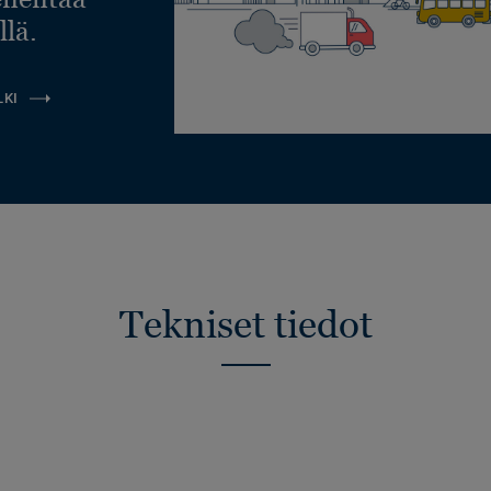
llä.
LKI
Tekniset tiedot