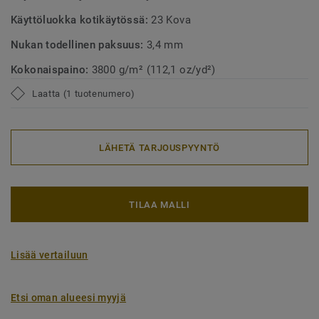
Käyttöluokka kotikäytössä:
23 Kova
Nukan todellinen paksuus:
3,4 mm
Kokonaispaino:
3800 g/m² (112,1 oz/yd²)
Laatta (1 tuotenumero)
LÄHETÄ TARJOUSPYYNTÖ
TILAA MALLI
Lisää vertailuun
Etsi oman alueesi myyjä