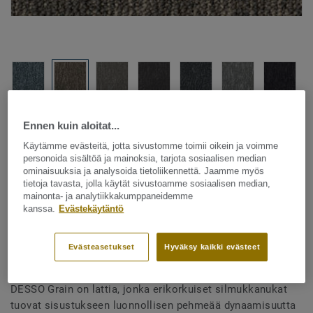
Katso kaikki kuosit - NCS ja LRV (12)
Ennen kuin aloitat...
Käytämme evästeitä, jotta sivustomme toimii oikein ja voimme
personoida sisältöä ja mainoksia, tarjota sosiaalisen median
SUUNNITTELUOHJELMA
ominaisuuksia ja analysoida tietoliikennettä. Jaamme myös
tietoja tavasta, jolla käytät sivustoamme sosiaalisen median,
mainonta- ja analytiikkakumppaneidemme
kanssa.
Evästekäytäntö
Tekstiililattia – laatat
Grain - Grain B867 9093
Evästeasetukset
Hyväksy kaikki evästeet
DESSO Grain on lattia, jonka erikorkuiset silmukkanukat
tuovat sisustukseen luonnollisen pehmeää dynaamisuutta