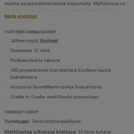
muista sisustuselementeistä riippumatta. Mallistossa on
12 väriä, joiden joukossa on neutraalin maanläheisiä
Näytä enemmän
sävyjä ja muutamia voimakkaampia tehostevärejä
voimakkaan punaisissa ja vihreissä sävyissä.
TUOTTEEN OMINAISUUDET
Jälleenmyyjä:
Koolmat
Saatavana 12 väriä
ProBase-tausta vakiona
100-prosenttisesti kierrätettävä EcoBase-tausta
lisävalintana
Akustoiva SoundMaster-pohja lisävalintana
Cradle to Cradle -sertifikaatin pronssitaso
TEKNISET TIEDOT
Tuotetyyppi:
Tekstiililattianpäällyste
Käyttöluokka julkisessa käytössä:
33 Kova kulutus