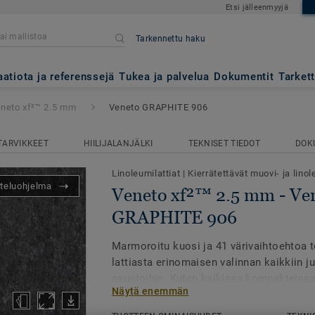
Etsi jälleenmyyjä
Tarkennettu haku
 mm
- Veneto GRAPHITE 906
aatiota ja referenssejä
Tukea ja palvelua
Dokumentit
Tarket
neto xf²™ 2.5 mm
Veneto GRAPHITE 906
TARVIKKEET
HIILIJALANJÄLKI
TEKNISET TIEDOT
DOK
Linoleumilattiat
|
Kierrätettävät muovi- ja linol
teluohjelma
Veneto xf²™ 2.5 mm - Ve
GRAPHITE 906
Marmoroitu kuosi ja 41 värivaihtoehtoa t
lattiasta erinomaisen valinnan kaikkiin jul
asuntoihin. Kuten kaikissa kompakteissa 
Näytä enemmän
muos Veneto xf2:ssa on ympäristöneutraa
on saatavilla myös 19 dB akustoivina mal