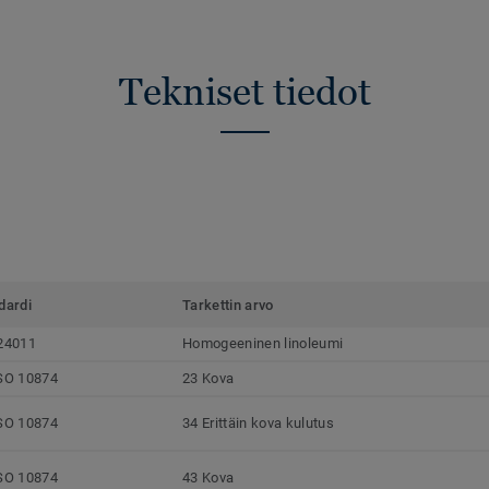
Tekniset tiedot
dardi
Tarkettin arvo
24011
Homogeeninen linoleumi
SO 10874
23 Kova
SO 10874
34 Erittäin kova kulutus
SO 10874
43 Kova