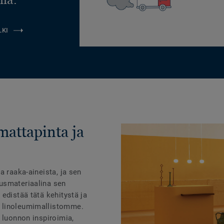
LKI
mattapinta ja
a raaka-aineista, ja sen
usmateriaalina sen
edistää tätä kehitystä ja
 linoleumimallistomme.
 luonnon inspiroimia,