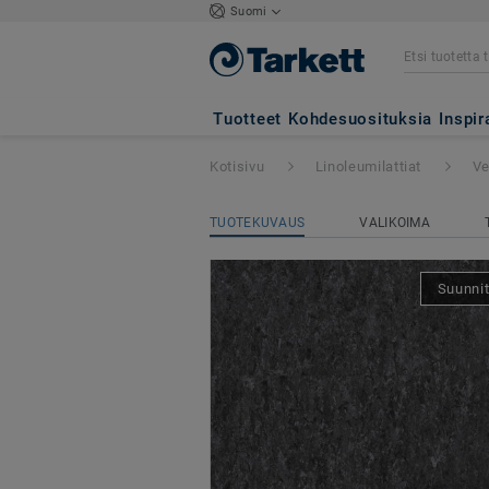
Suomi
Veneto xf²™ 2.5
Tuotteet
Kohdesuosituksia
Inspir
Kotisivu
Linoleumilattiat
Ve
TUOTEKUVAUS
VALIKOIMA
Suunnit