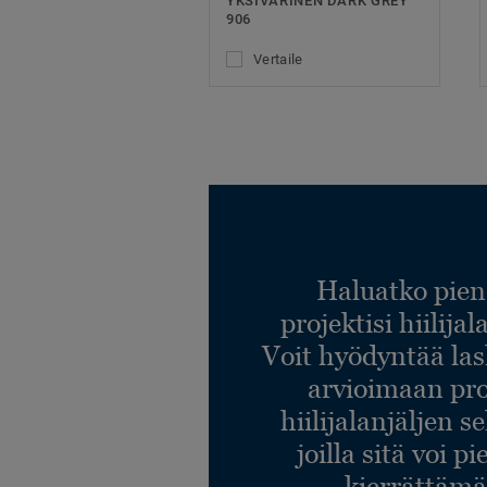
YKSIVÄRINEN DARK GREY
906
Vertaile
Haluatko pien
projektisi hiilija
Voit hyödyntää l
arvioimaan pro
hiilijalanjäljen s
joilla sitä voi p
kierrättämä