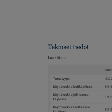
Tekniset tiedot
Luokittelu
Stan
Tuotetyyppi
ISO 
Käyttöluokka kotikäytössä
EN I
Käyttöluokka julkisessa
EN I
käytössä
Käyttöluokka teollisessa
EN I
käytössä