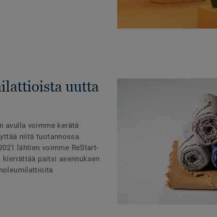
lattioista uutta
än avulla voimme kerätä
äyttää niitä tuotannossa.
2021 lähtien voimme ReStart-
 kierrättää paitsi asennuksen
noleumilattioita