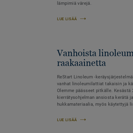
lämpimiä värejä.
LUE LISÄÄ
Vanhoista linoleumi
raakaainetta
ReStart Linoleum -keräysjärjestelm
vanhat linoleumilattiat takaisin ja k
Olemme päässeet pitkälle. Kesästä 
kierrätysohjelman ansiosta kerätä ja
hukkamateriaalia, myös käytettyjä li
LUE LISÄÄ