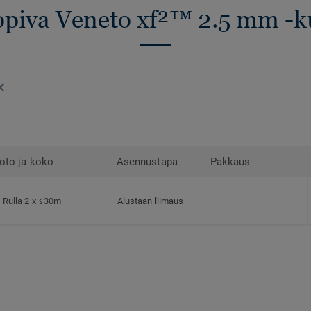
sopiva Veneto xf²™ 2.5 mm -ku
oto ja koko
Asennustapa
Pakkaus
Rulla 2 x ≤30m
Alustaan liimaus