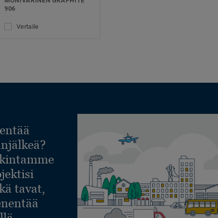
MONIVÄRINEN GRAPHITE
906
Vertaile
entää
lanjälkeä?
askintamme
jektisi
ekä tavat,
ienentää
llä.