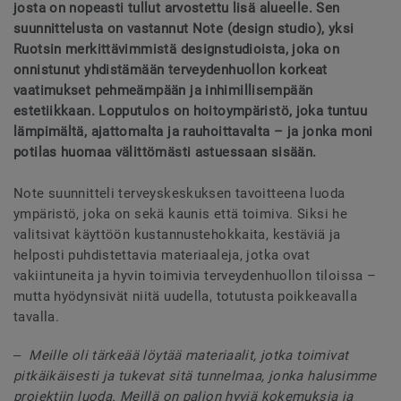
josta on nopeasti tullut arvostettu lisä alueelle. Sen
suunnittelusta on vastannut Note (design studio), yksi
Ruotsin merkittävimmistä designstudioista, joka on
onnistunut yhdistämään terveydenhuollon korkeat
vaatimukset pehmeämpään ja inhimillisempään
estetiikkaan. Lopputulos on hoitoympäristö, joka tuntuu
lämpimältä, ajattomalta ja rauhoittavalta – ja jonka moni
potilas huomaa välittömästi astuessaan sisään.
Note suunnitteli terveyskeskuksen tavoitteena luoda
ympäristö, joka on sekä kaunis että toimiva. Siksi he
valitsivat käyttöön kustannustehokkaita, kestäviä ja
helposti puhdistettavia materiaaleja, jotka ovat
vakiintuneita ja hyvin toimivia terveydenhuollon tiloissa –
mutta hyödynsivät niitä uudella, totutusta poikkeavalla
tavalla.
‒ Meille oli tärkeää löytää materiaalit, jotka toimivat
pitkäikäisesti ja tukevat sitä tunnelmaa, jonka halusimme
projektiin luoda. Meillä on paljon hyviä kokemuksia ja