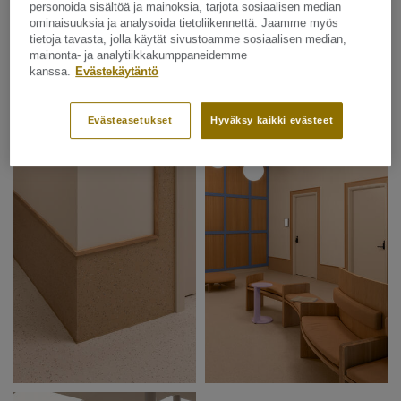
personoida sisältöä ja mainoksia, tarjota sosiaalisen median
ominaisuuksia ja analysoida tietoliikennettä. Jaamme myös
tietoja tavasta, jolla käytät sivustoamme sosiaalisen median,
mainonta- ja analytiikkakumppaneidemme
kanssa.
Evästekäytäntö
Evästeasetukset
Hyväksy kaikki evästeet