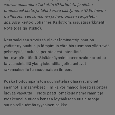
vahvaa osaamista Tarkettin iQ-lattioista ja niiden
ominaisuuksista, ja tällä kertaa päädyimme iQ Eminent -
mallistoon sen lämpimän ja harmonisen väripaletin
ansiosta
, kertoo Johannes Karlström, sisustusarkkitehti,
Note (design studio).
Neutraaleissa sävyissä olevat laminaattipinnat on
yhdistetty puuhun ja lämpimiin väreihin tuomaan yllättävää
pehmeyttä, kaukana perinteisesti steriilistä
hoitoympäristöstä. Sisäänkäynnin luonnonvalo korostuu
taivaansinisillä yksityiskohdilla, jotka antavat
rakennukselle tunnusomaisen ilmeen.
Koska hoitoympäristön suunnittelua ohjaavat monet
säännöt ja määräykset – mikä voi mahdollisesti rajoittaa
luovaa vapautta – Note päätti omaksua nämä raamit ja
työskennellä niiden kanssa löytääkseen uusia tapoja
suunnitella tämän tyyppinen paikka.