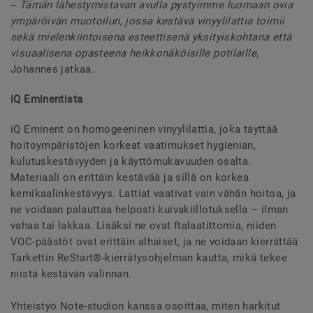
‒ Tämän lähestymistavan avulla pystyimme luomaan ovia
ympäröivän muotoilun, jossa kestävä vinyylilattia toimii
sekä mielenkiintoisena esteettisenä yksityiskohtana että
visuaalisena opasteena heikkonäköisille potilaille,
Johannes jatkaa.
iQ Eminentista
iQ Eminent on homogeeninen vinyylilattia, joka täyttää
hoitoympäristöjen korkeat vaatimukset hygienian,
kulutuskestävyyden ja käyttömukavuuden osalta.
Materiaali on erittäin kestävää ja sillä on korkea
kemikaalinkestävyys. Lattiat vaativat vain vähän hoitoa, ja
ne voidaan palauttaa helposti kuivakiillotuksella – ilman
vahaa tai lakkaa. Lisäksi ne ovat ftalaatittomia, niiden
VOC-päästöt ovat erittäin alhaiset, ja ne voidaan kierrättää
Tarkettin ReStart®-kierrätysohjelman kautta, mikä tekee
niistä kestävän valinnan.
Yhteistyö Note-studion kanssa osoittaa, miten harkitut