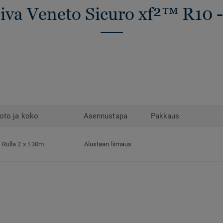
piva Veneto Sicuro xf²™ R10 -
oto ja koko
Asennustapa
Pakkaus
Rulla 2 x ≤30m
Alustaan liimaus