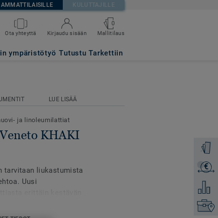
AMMATTILAISILLE
KULUTTAJILLE
0
Mallitilaus
Ota yhteyttä
Kirjaudu sisään
tin ympäristötyö
Tutustu Tarkettiin
UMENTIT
LUE LISÄÄ
uovi- ja linoleumilattiat
- Veneto KHAKI
Tilaa ma
€
Lähetä 
in tarvitaan liukastumista
oehtoa. Uusi
Lisää ve
ttiasta erittäin kestävän
neita tarvita.
Etsi om