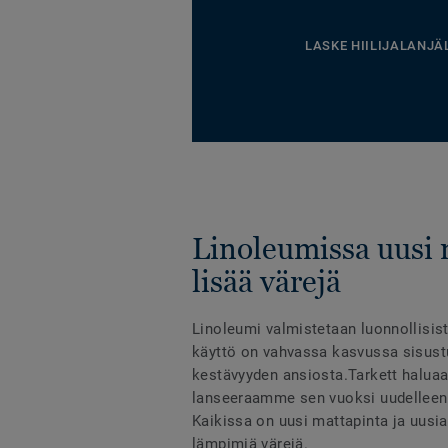
LASKE HIILIJALANJÄ
Linoleumissa uusi 
lisää värejä
Linoleumi valmistetaan luonnollisist
käyttö on vahvassa kasvussa sisust
kestävyyden ansiosta.Tarkett haluaa 
lanseeraamme sen vuoksi uudelleen
Kaikissa on uusi mattapinta ja uusia
lämpimiä värejä.