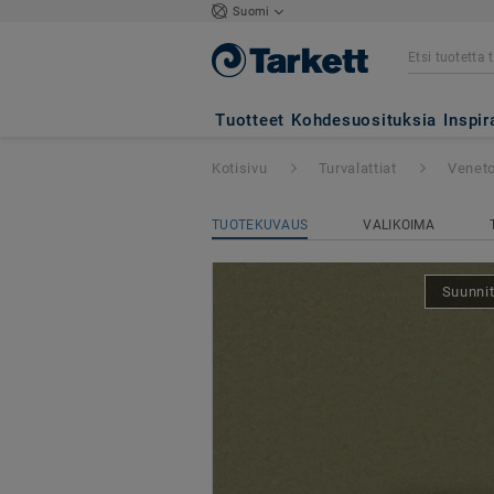
Suomi
Veneto Sicuro xf
Tuotteet
Kohdesuosituksia
Inspir
Kotisivu
Turvalattiat
Veneto
TUOTEKUVAUS
VALIKOIMA
Suunnit