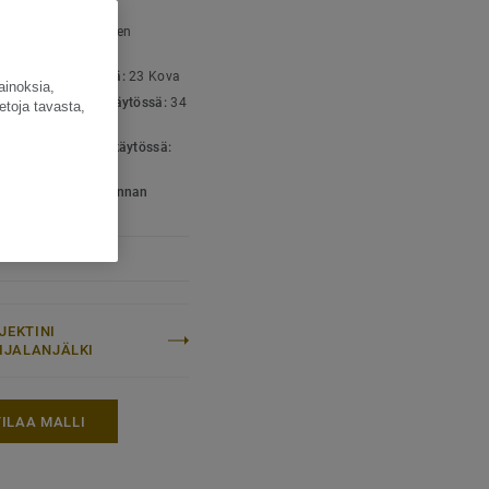
SET TIEDOT
yyppi:
Homogeeninen
umi
luokka kotikäytössä:
23 Kova
ainoksia,
luokka julkisessa käytössä:
34
etoja tavasta,
n kova kulutus
luokka teollisessa käytössä:
va
- ja ympäristöhallinnan
kaatit:
ISO 14001
JEKTINI
LIJALANJÄLKI
TILAA MALLI