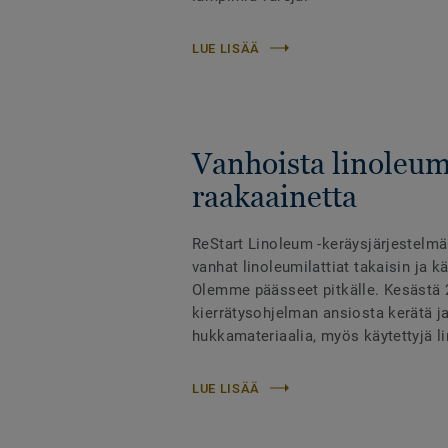
LUE LISÄÄ
Vanhoista linoleumi
raakaainetta
ReStart Linoleum -keräysjärjestelm
vanhat linoleumilattiat takaisin ja k
Olemme päässeet pitkälle. Kesästä 
kierrätysohjelman ansiosta kerätä ja
hukkamateriaalia, myös käytettyjä li
LUE LISÄÄ