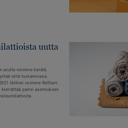
lattioista uutta
än avulla voimme kerätä
äyttää niitä tuotannossa.
2021 lähtien voimme ReStart-
 kierrättää paitsi asennuksen
noleumilattioita