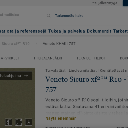
Etsi jälleenmyyjä
Tarkennettu haku
²™ R10
- Veneto KHAKI 757
aatiota ja referenssejä
Tukea ja palvelua
Dokumentit
Tarket
 Sicuro xf²™ R10
Veneto KHAKI 757
TARVIKKEET
HIILIJALANJÄLKI
TEKNISET TIEDOT
DOK
Turvalattiat
|
Linoleumilattiat
|
Kierrätettävät m
teluohjelma
Veneto Sicuro xf²™ R10 
757
Veneto Sicuro xf² R10 sopii tiloihin, joih
estävä lattia. Saatavana 41 eri värivaiht
mattapintainen xf²-pintakäsittely tekee la
Näytä enemmän
ja helppohoitoisen, eikä vahaa tai hoitoai