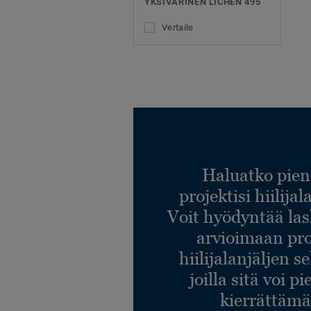
YKSIVÄRINEN LICHEN 495
Vertaile
Haluatko pien
projektisi hiilija
Voit hyödyntää l
arvioimaan pro
hiilijalanjäljen s
joilla sitä voi p
kierrättämä