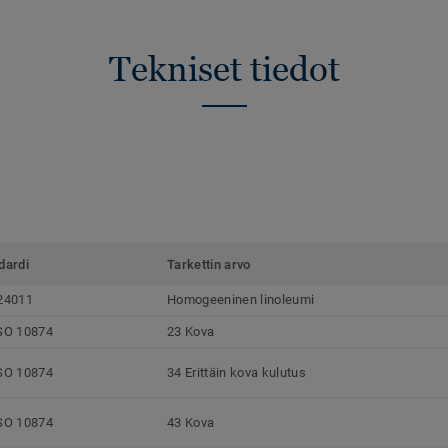
Tekniset tiedot
dardi
Tarkettin arvo
24011
Homogeeninen linoleumi
SO 10874
23 Kova
SO 10874
34 Erittäin kova kulutus
SO 10874
43 Kova