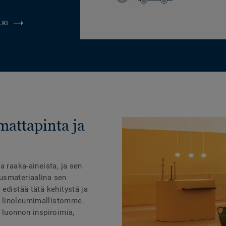
LKI
mattapinta ja
a raaka-aineista, ja sen
usmateriaalina sen
edistää tätä kehitystä ja
 linoleumimallistomme.
 luonnon inspiroimia,