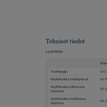
Tekniset tiedot
Luokittelu
Stan
Tuotetyyppi
ISO 
Käyttöluokka kotikäytössä
EN I
Käyttöluokka julkisessa
EN I
käytössä
Käyttöluokka teollisessa
EN I
käytössä