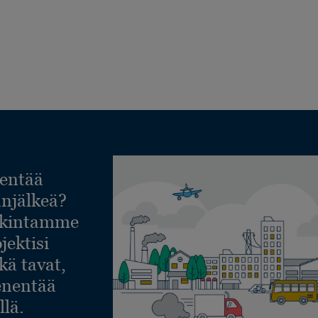
entää
lanjälkeä?
askintamme
jektisi
ekä tavat,
ienentää
llä.