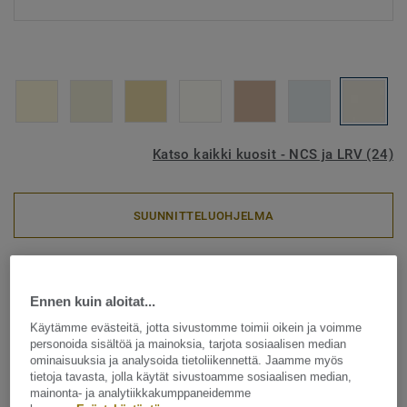
Katso kaikki kuosit - NCS ja LRV (24)
SUUNNITTELUOHJELMA
Seinänpäällysteet
PROTECTWALL (1.5 mm) -
Ennen kuin aloitat...
Uni WHITE GREY
Käytämme evästeitä, jotta sivustomme toimii oikein ja voimme
personoida sisältöä ja mainoksia, tarjota sosiaalisen median
ominaisuuksia ja analysoida tietoliikennettä. Jaamme myös
ProtectWall on ftalaatittomasta vinyylistä valmistettu
tietoja tavasta, jolla käytät sivustoamme sosiaalisen median,
kestävä seinänpäällyste, joka on suunniteltu käytettäväksi
mainonta- ja analytiikkakumppaneidemme