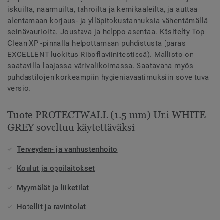
iskuilta, naarmuilta, tahroilta ja kemikaaleilta, ja auttaa
alentamaan korjaus- ja ylläpitokustannuksia vähentämällä
seinävaurioita. Joustava ja helppo asentaa. Käsitelty Top
Clean XP -pinnalla helpottamaan puhdistusta (paras
EXCELLENT-luokitus Riboflaviinitestissä). Mallisto on
saatavilla laajassa värivalikoimassa. Saatavana myös
puhdastilojen korkeampiin hygieniavaatimuksiin soveltuva
versio.
Tuote PROTECTWALL (1.5 mm) Uni WHITE
GREY soveltuu käytettäväksi
Terveyden- ja vanhustenhoito
Koulut ja oppilaitokset
Myymälät ja liiketilat
Hotellit ja ravintolat