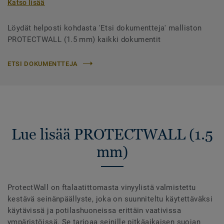
Katso lisää
Löydät helposti kohdasta 'Etsi dokumentteja' malliston
PROTECTWALL (1.5 mm) kaikki dokumentit
ETSI DOKUMENTTEJA
Lue lisää PROTECTWALL (1.5
mm)
ProtectWall on ftalaatittomasta vinyylistä valmistettu
kestävä seinänpäällyste, joka on suunniteltu käytettäväksi
käytävissä ja potilashuoneissa erittäin vaativissa
ympäristöissä. Se tarjoaa seinille pitkäaikaisen suojan