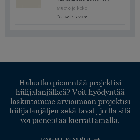
Muoto ja koko
Roll 2 x 20 m
Haluatko pienentää projektisi
hiilijalanjälkeä? Voit hyödyntää
laskintamme arvioimaan projektisi
hiilijalanjäljen sekä tavat, joilla sitä
voi pienentää kierrättämällä.
LASKE HIILIJALANJÄLKI