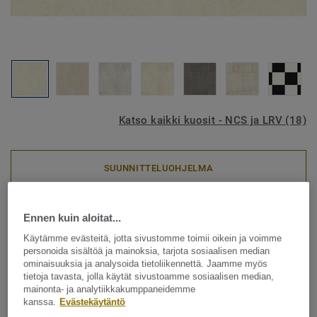
Katso kaikki kuosit - NCS ja LRV (18)
SUUNNITTELUOHJELMA
Heterogeeniset muovimatot
|
Akustiset lattiat
|
Asuntojen
Ennen kuin aloitat...
vinyylilattiat
Käytämme evästeitä, jotta sivustomme toimii oikein ja voimme
Nordic Stabil - Kiruma LIGHT
personoida sisältöä ja mainoksia, tarjota sosiaalisen median
ominaisuuksia ja analysoida tietoliikennettä. Jaamme myös
BEIGE
tietoja tavasta, jolla käytät sivustoamme sosiaalisen median,
mainonta- ja analytiikkakumppaneidemme
Nordic Stabil on erityisesti asuntotuotantoon suunniteltu
kanssa.
Evästekäytäntö