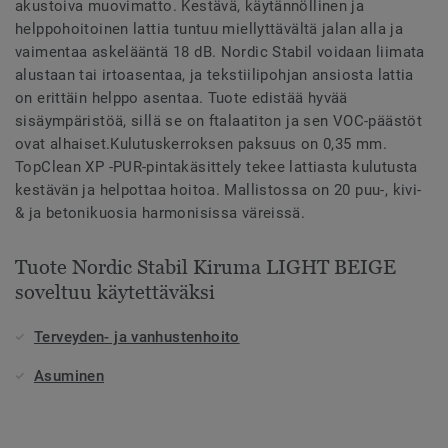
akustoiva muovimatto. Kestävä, käytännöllinen ja
helppohoitoinen lattia tuntuu miellyttävältä jalan alla ja
vaimentaa askelääntä 18 dB. Nordic Stabil voidaan liimata
alustaan tai irtoasentaa, ja tekstiilipohjan ansiosta lattia
on erittäin helppo asentaa. Tuote edistää hyvää
sisäympäristöä, sillä se on ftalaatiton ja sen VOC-päästöt
ovat alhaiset.Kulutuskerroksen paksuus on 0,35 mm.
TopClean XP -PUR-pintakäsittely tekee lattiasta kulutusta
kestävän ja helpottaa hoitoa. Mallistossa on 20 puu-, kivi-
& ja betonikuosia harmonisissa väreissä.
Tuote Nordic Stabil Kiruma LIGHT BEIGE
soveltuu käytettäväksi
Terveyden- ja vanhustenhoito
Asuminen