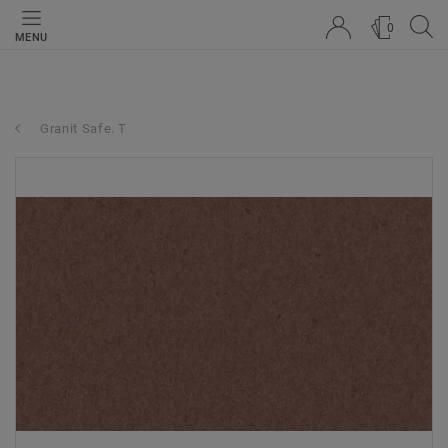
0
MENU
Granit Safe. T