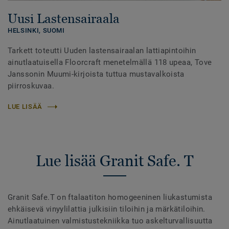
Uusi Lastensairaala
HELSINKI,
SUOMI
Tarkett toteutti Uuden lastensairaalan lattiapintoihin
ainutlaatuisella Floorcraft menetelmällä 118 upeaa, Tove
Janssonin Muumi-kirjoista tuttua mustavalkoista
piirroskuvaa.
LUE LISÄÄ
Lue lisää Granit Safe. T
Granit Safe.T on ftalaatiton homogeeninen liukastumista
ehkäisevä vinyylilattia julkisiin tiloihin ja märkätiloihin.
Ainutlaatuinen valmistustekniikka tuo askelturvallisuutta