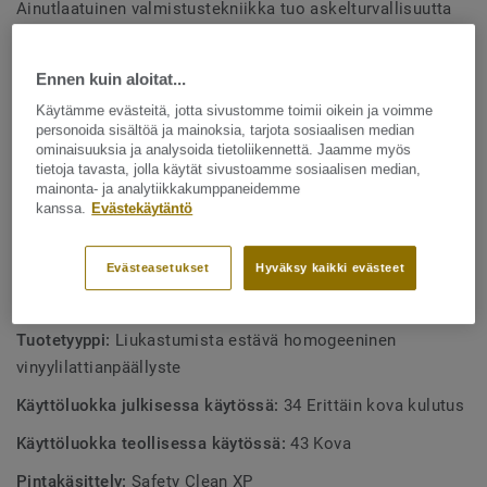
Ainutlaatuinen valmistustekniikka tuo askelturvallisuutta
(R10), joka säilyy tuotteen koko pitkän elinkaaren ajan.
Näytä enemmän
Safety Clean -pinnan ansiosta lattia on kestävä sekä
Ennen kuin aloitat...
helppohoitoinen. Rullatavarana 24 väriä. Väreiltään ja
kuoseiltaan yhteensopiva muun iQ Granit -malliston
TUOTTEEN OMINAISUUDET
Käytämme evästeitä, jotta sivustomme toimii oikein ja voimme
personoida sisältöä ja mainoksia, tarjota sosiaalisen median
kanssa. Saatavana yksi- ja monivärisiä hitsauslankoja.
Ftalaatiton
ominaisuuksia ja analysoida tietoliikennettä. Jaamme myös
tietoja tavasta, jolla käytät sivustoamme sosiaalisen median,
Hyvät liukastumisenesto-ominaisuudet
mainonta- ja analytiikkakumppaneidemme
kanssa.
Evästekäytäntö
2 mm kulutuskerros tekee lattiasta kestävän
Hyväksytty märkätiloihin
Evästeasetukset
Hyväksy kaikki evästeet
TEKNISET TIEDOT
Tuotetyyppi:
Liukastumista estävä homogeeninen
vinyylilattianpäällyste
Käyttöluokka julkisessa käytössä:
34 Erittäin kova kulutus
Käyttöluokka teollisessa käytössä:
43 Kova
Pintakäsittely:
Safety Clean XP