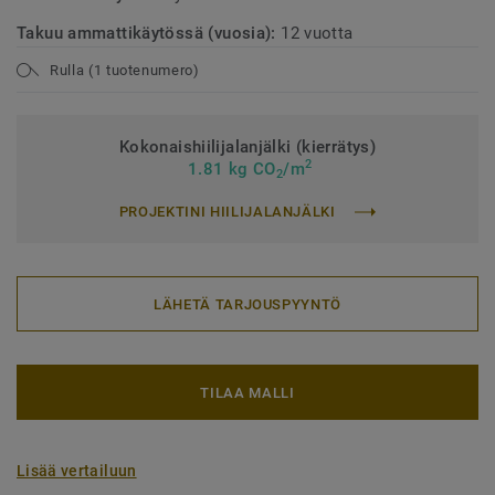
Takuu ammattikäytössä (vuosia):
12 vuotta
Rulla (1 tuotenumero)
Kokonaishiilijalanjälki (kierrätys)
2
1.81 kg CO
/m
2
PROJEKTINI HIILIJALANJÄLKI
LÄHETÄ TARJOUSPYYNTÖ
TILAA MALLI
Lisää vertailuun