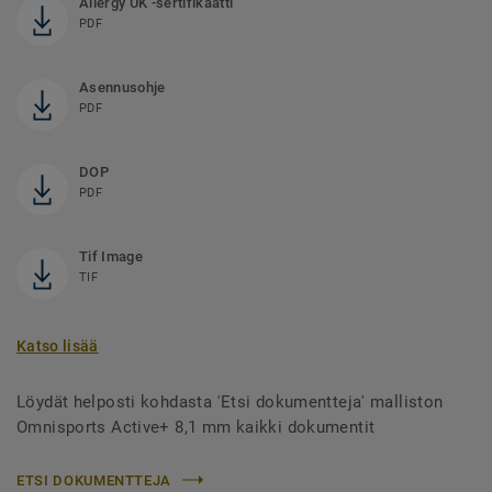
Allergy UK -sertifikaatti
PDF
Asennusohje
PDF
DOP
PDF
Tif Image
TIF
Katso lisää
Löydät helposti kohdasta 'Etsi dokumentteja' malliston
Omnisports Active+ 8,1 mm kaikki dokumentit
ETSI DOKUMENTTEJA