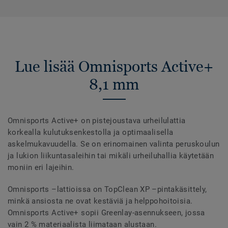
Lue lisää Omnisports Active+
8,1 mm
Omnisports Active+ on pistejoustava urheilulattia
korkealla kulutuksenkestolla ja optimaalisella
askelmukavuudella. Se on erinomainen valinta peruskoulun
ja lukion liikuntasaleihin tai mikäli urheiluhallia käytetään
moniin eri lajeihin.
Omnisports –lattioissa on TopClean XP –pintakäsittely,
minkä ansiosta ne ovat kestäviä ja helppohoitoisia.
Omnisports Active+ sopii Greenlay-asennukseen, jossa
vain 2 % materiaalista liimataan alustaan.