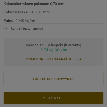
Kulutuskerroksen paksuus:
0,70 mm
Kokonaispaksuus:
8,10 mm
Paino:
4,760 kg/m²
Rulla (1 tuotenumero)
Kokonaishiilijalanjälki (kierrätys)
2
9.74 kg CO
/m
2
PROJEKTINI HIILIJALANJÄLKI
LÄHETÄ TARJOUSPYYNTÖ
TILAA MALLI