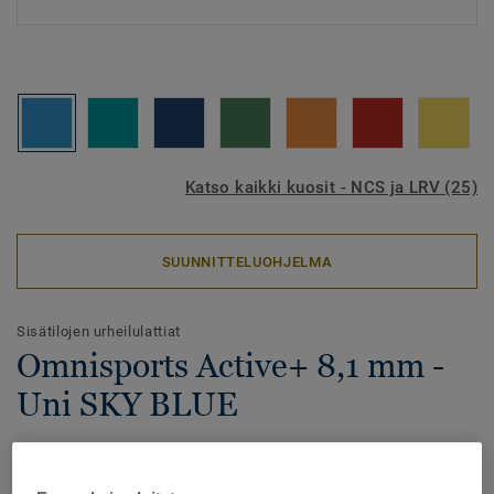
Katso kaikki kuosit - NCS ja LRV (25)
SUUNNITTELUOHJELMA
Sisätilojen urheilulattiat
Omnisports Active+ 8,1 mm -
Uni SKY BLUE
Omnisports Active+ on pistejoustava urheilulattia
korkealla kulutuksenkestolla ja optimaalisella