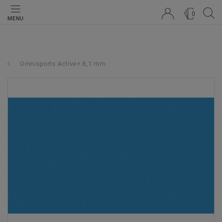
0
MENU
Omnisports Active+ 8,1 mm