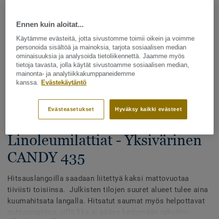
Ennen kuin aloitat...
Käytämme evästeitä, jotta sivustomme toimii oikein ja voimme
personoida sisältöä ja mainoksia, tarjota sosiaalisen median
ominaisuuksia ja analysoida tietoliikennettä. Jaamme myös
tietoja tavasta, jolla käytät sivustoamme sosiaalisen median,
mainonta- ja analytiikkakumppaneidemme
Katso kaikki kuosit - NCS ja LRV (88)
kanssa.
Evästekäytäntö
Hitsauslangat
Evästeasetukset
Hyväksy kaikki evästeet
Hitsauslangat -
Linoleumilattiat - Yksivärinen
CANDY 435
Hitsauslangoilla saadaan liitettyä kaksi mattovuotaa
tiiviisti toisiinsa. Julkisten tilojen suuret alueet tulee aina
kuumahitsata langalla. Hitsatut saumat myös helpottavat
puhtaanapitoa, sillä lika ei pääse kertymään rakoihin.