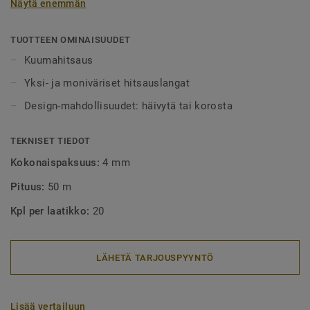
Näytä enemmän
Hitsauslankoja on saatavilla yksi- tai monivärisenä, joko
häivyttämään saumakohdat tai tyylikkäästi korostamaan
niitä.
TUOTTEEN OMINAISUUDET
Kuumahitsaus
Yksi- ja moniväriset hitsauslangat
Design-mahdollisuudet: häivytä tai korosta
TEKNISET TIEDOT
Kokonaispaksuus:
4 mm
Pituus:
50 m
Kpl per laatikko:
20
LÄHETÄ TARJOUSPYYNTÖ
Lisää vertailuun