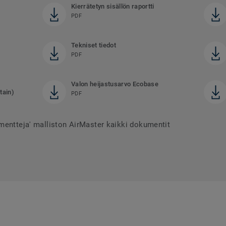
Kierrätetyn sisällön raportti
PDF
Tekniset tiedot
PDF
Valon heijastusarvo Ecobase
tain)
PDF
mentteja' malliston AirMaster kaikki dokumentit