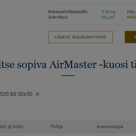
strukturoituun silmukkanukkaiseen tekstii
(mediaaniarvot).
Kokonaishiilijalanjälki
0.81 kg
PRO
2
(kierrätys)
CO
/m
HII
2
LÄHETÄ TARJOUSPYYNTÖ
itse sopiva AirMaster -kuosi t
9520 B8 50x50
oto ja koko
Pohja
Asennustapa