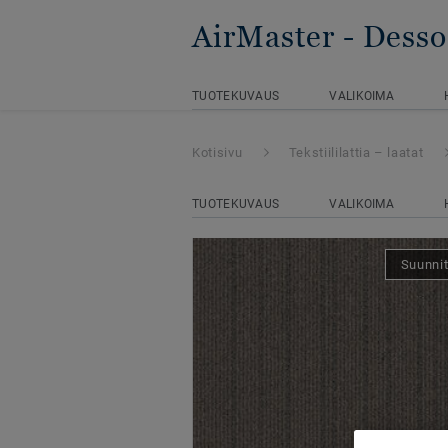
AirMaster
- Dess
TUOTEKUVAUS
VALIKOIMA
Kotisivu
Tekstiililattia – laatat
TUOTEKUVAUS
VALIKOIMA
Suunnit