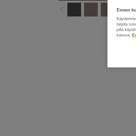
Ennen kui
Käytämme e
Katso kaikki ku
tarjota so
jolla käyt
kanssa.
E