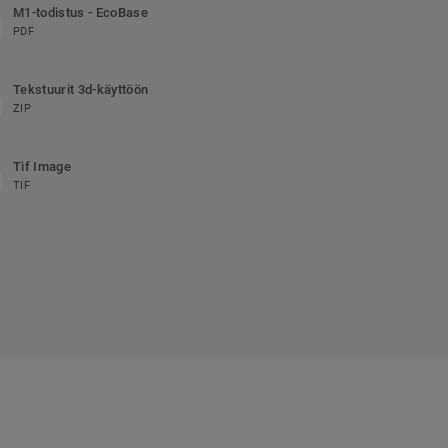
M1-todistus - EcoBase
PDF
Tekstuurit 3d-käyttöön
ZIP
Tif Image
TIF