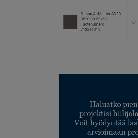
Desso AirMaster AD20
9520 B8 50x50
Tuotenumero
712211019
Haluatko pien
projektisi hiilija
Voit hyödyntää l
arvioimaan pro