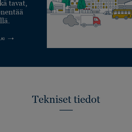
ekä tavat,
ienentää
llä.
LKI
Tekniset tiedot