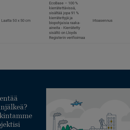
EcoBase – 100 %
kierrätettävissä,
sisältää jopa 91 %
kierrätettyjä ja
Laatta 50 x 50 cm
Irtoasennus
biopohjaisia raaka-
aineita - Kierrätetty
sisältö on Lloyds
Registerin verifioimaa
entää
lanjälkeä?
askintamme
jektisi