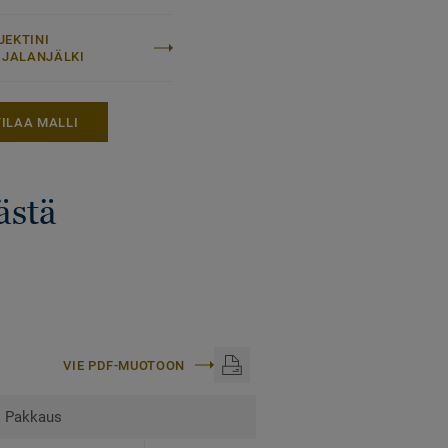
lilattiaan
JEKTINI
LIJALANJÄLKI
TILAA MALLI
ästä
VIE PDF-MUOTOON
Pakkaus