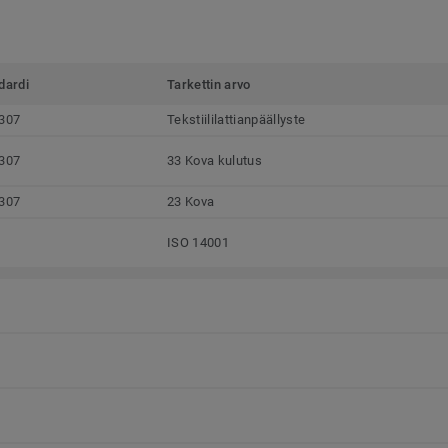
dardi
Tarkettin arvo
307
Tekstiililattianpäällyste
307
33 Kova kulutus
307
23 Kova
ISO 14001