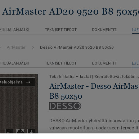
o AirMaster AD20 9520 B8 50x5
HIILIJALANJÄLKI
TEKNISET TIEDOT
DOKUMENTIT
LUE
AirMaster
Desso AirMaster AD20 9520 B8 50x50
HIILIJALANJÄLKI
TEKNISET TIEDOT
DOKUMENTIT
LUE
Tekstiililattia – laatat
|
Kierrätettävät tekstiilil
teluohjelma
AirMaster - Desso AirMa
B8 50x50
DESSO AirMaster yhdistää innovaation j
vahvaan muotoiluun luodakseen terveelli
toimistoissa, kouluissa ja muissa julkis