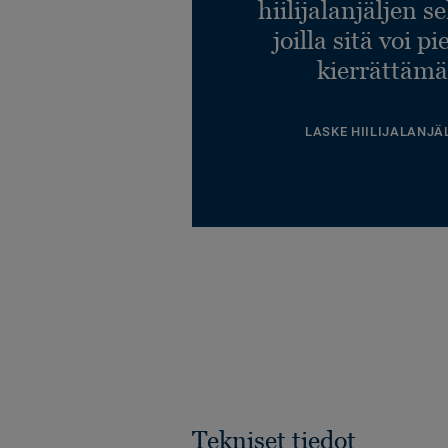
hiilijalanjäljen s
joilla sitä voi p
kierrättämä
LASKE HIILIJALANJÄ
Tekniset tiedot