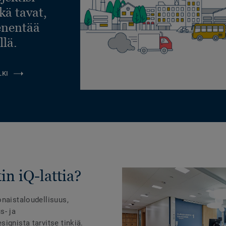
ekä tavat,
ienentää
llä.
LKI
in iQ-lattia?
onaistaloudellisuus,
s- ja
ignista tarvitse tinkiä.