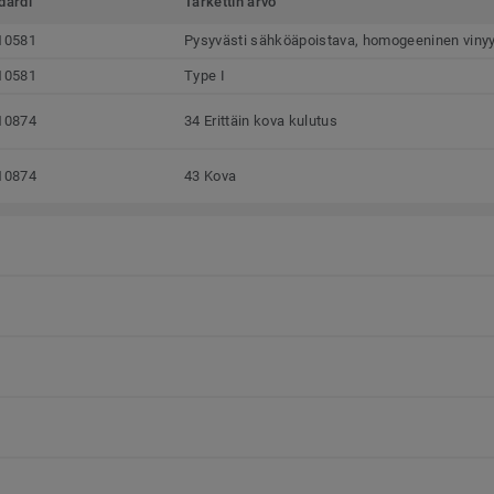
dardi
Tarkettin arvo
10581
Pysyvästi sähköäpoistava, homogeeninen vinyyl
10581
Type I
10874
34 Erittäin kova kulutus
10874
43 Kova