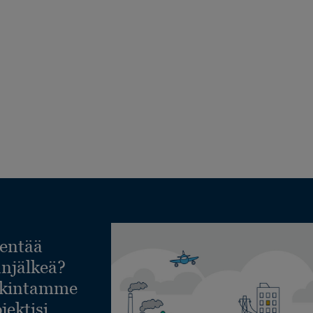
entää
lanjälkeä?
askintamme
jektisi