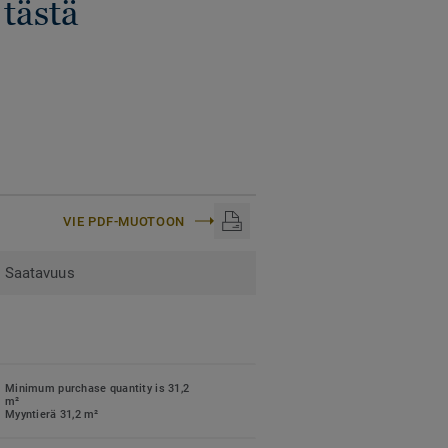
 tästä
VIE PDF-MUOTOON
Saatavuus
Minimum purchase quantity is 31,2
m²
Myyntierä 31,2 m²