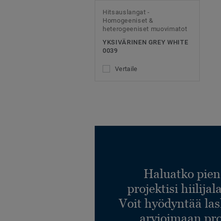
Hitsauslangat -
Homogeeniset &
heterogeeniset muovimatot
YKSIVÄRINEN GREY WHITE
0039
Vertaile
Haluatko pien
projektisi hiilija
Voit hyödyntää l
arvioimaan pro