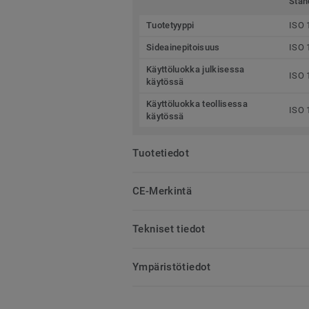
Stan
Tuotetyyppi
ISO 
Sideainepitoisuus
ISO 
Käyttöluokka julkisessa
ISO 
käytössä
Käyttöluokka teollisessa
ISO 
käytössä
Tuotetiedot
CE-Merkintä
Tekniset tiedot
Ympäristötiedot