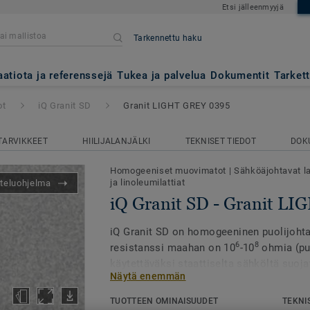
Etsi jälleenmyyjä
Tarkennettu haku
anit LIGHT GREY 0395
aatiota ja referenssejä
Tukea ja palvelua
Dokumentit
Tarket
ot
iQ Granit SD
Granit LIGHT GREY 0395
TARVIKKEET
HIILIJALANJÄLKI
TEKNISET TIEDOT
DOK
Homogeeniset muovimatot
|
Sähköäjohtavat la
ja linoleumilattiat
teluohjelma
iQ Granit SD - Granit L
iQ Granit SD on homogeeninen puolijohtav
6
8
resistanssi maahan on 10
-10
ohmia (puo
käytettäväksi staattiselta sähköltä suoja
Näytä enemmän
laboratorioissa tai leikkaussaleissa, sek
käsitellään herkkiä elektronisia laitteita
TUOTTEEN OMINAISUUDET
TEKNI