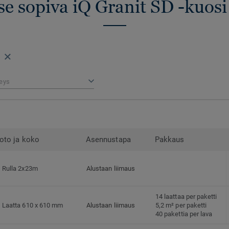
se sopiva iQ Granit SD -kuosi
eys
oto ja koko
Asennustapa
Pakkaus
Rulla 2x23m
Alustaan liimaus
14 laattaa per paketti
Laatta 610 x 610 mm
Alustaan liimaus
5,2 m² per paketti
40 pakettia per lava