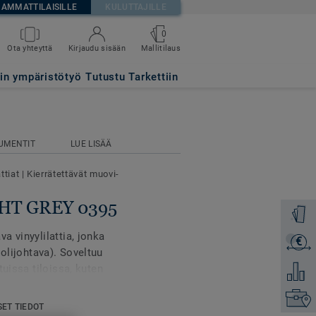
AMMATTILAISILLE
KULUTTAJILLE
0
Mallitilaus
Ota yhteyttä
Kirjaudu sisään
tin ympäristötyö
Tutustu Tarkettiin
UMENTIT
LUE LISÄÄ
ttiat
|
Kierrätettävät muovi-
IGHT GREY 0395
Tilaa ma
a vinyylilattia, jonka
€
Lähetä 
lijohtava). Soveltuu
tuissa tiloissa, kuten
Lisää ve
ä muissa tiloissa joissa
Etsi om
 tai komponenttejä.
SET TIEDOT