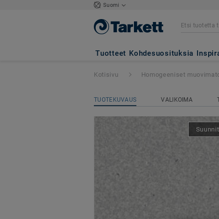
Suomi
iQ Granit SD
- Gr
Tuotteet
Kohdesuosituksia
Inspir
Kotisivu
Homogeeniset muovimat
TUOTEKUVAUS
VALIKOIMA
Suunnit