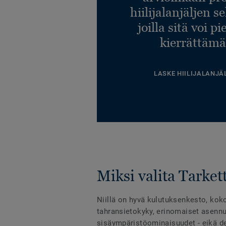
hiilijalanjäljen s
joilla sitä voi p
kierrättämä
LASKE HIILIJALANJÄ
Miksi valita Tarkett
Niillä on hyvä kulutuksenkesto, kok
tahransietokyky, erinomaiset asennu
sisäympäristöominaisuudet - eikä des