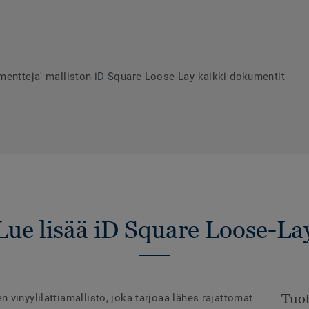
mentteja' malliston iD Square Loose-Lay kaikki dokumentit
Lue lisää iD Square Loose-La
Tuot
vinyylilattiamallisto, joka tarjoaa lähes rajattomat