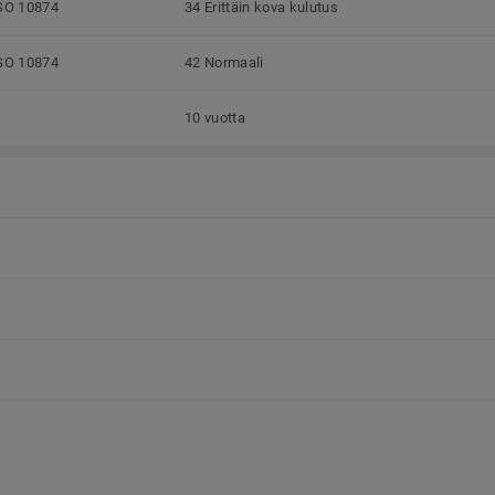
SO 10874
34 Erittäin kova kulutus
SO 10874
42 Normaali
10 vuotta