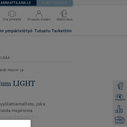
AMMATTILAISILLE
KULUTTAJILLE
0
Mallitilaus
Ota yhteyttä
Kirjaudu sisään
tin ympäristötyö
Tutustu Tarkettiin
 LISÄÄ
ävät muovi- ja
ellum LIGHT
Tilaa ma
€
Lähetä 
ylilattiamallisto, joka
Lisää ve
luoda inspiroivia
osia ja 5 eri muotoa,
Etsi om
ja joustavien