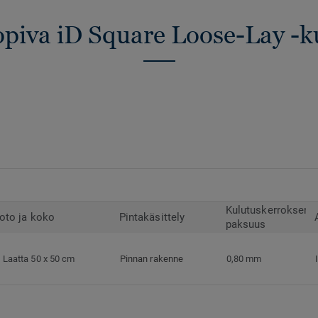
opiva iD Square Loose-Lay -k
Kulutuskerroksen
oto ja koko
Pintakäsittely
paksuus
Laatta 50 x 50 cm
Pinnan rakenne
0,80 mm