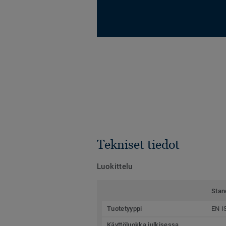
Tekniset tiedot
Luokittelu
Stan
Tuotetyyppi
EN I
Käyttöluokka julkisessa