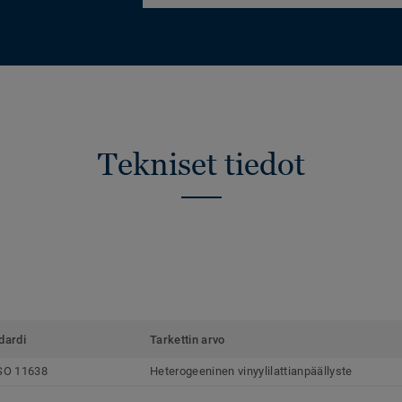
Tekniset tiedot
dardi
Tarkettin arvo
SO 11638
Heterogeeninen vinyylilattianpäällyste