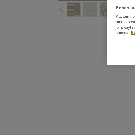
Ennen kui
Käytämme e
tarjota so
Katso kaikki ku
jolla käyt
kanssa.
E