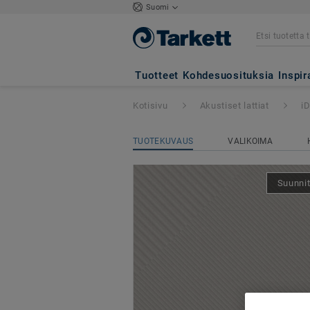
Suomi
iD Square Loose-
Tuotteet
Kohdesuosituksia
Inspir
Kotisivu
Akustiset lattiat
i
TUOTEKUVAUS
VALIKOIMA
Suunnit