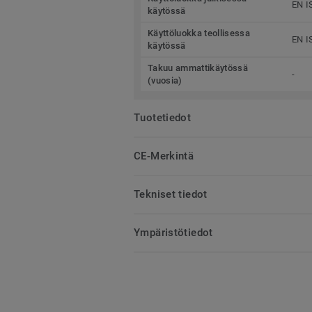
EN I
käytössä
Käyttöluokka teollisessa
EN I
käytössä
Takuu ammattikäytössä
-
(vuosia)
Tuotetiedot
CE-Merkintä
Tekniset tiedot
Ympäristötiedot