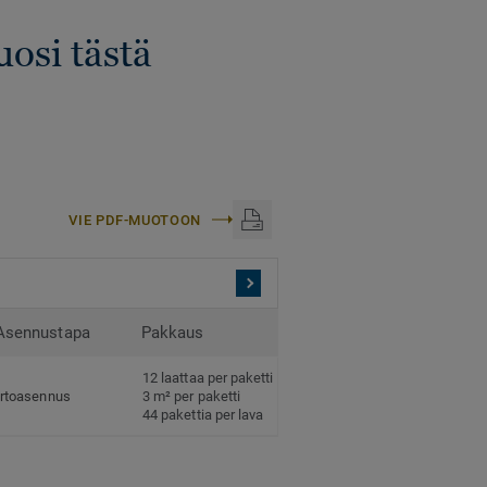
uosi tästä
VIE PDF-MUOTOON
Asennustapa
Pakkaus
12 laattaa per paketti
Irtoasennus
3 m² per paketti
44 pakettia per lava