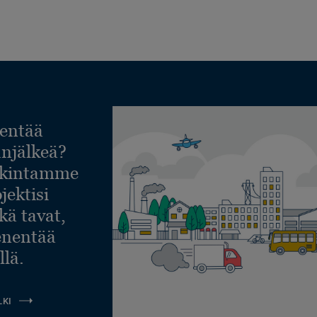
entää
lanjälkeä?
askintamme
jektisi
ekä tavat,
ienentää
llä.
LKI