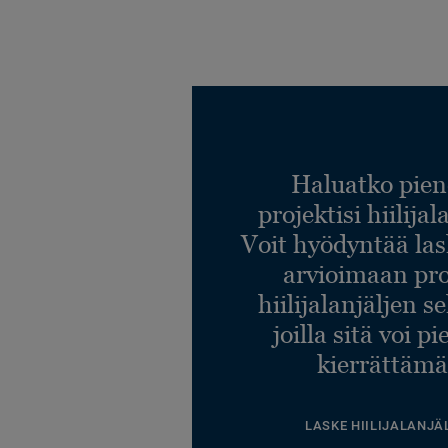
Haluatko pien
projektisi hiilija
Voit hyödyntää l
arvioimaan pro
hiilijalanjäljen s
joilla sitä voi p
kierrättämä
LASKE HIILIJALANJÄ