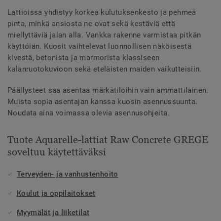
Lattioissa yhdistyy korkea kulutuksenkesto ja pehmeä
pinta, minkä ansiosta ne ovat sekä kestäviä että
miellyttäviä jalan alla. Vankka rakenne varmistaa pitkän
käyttöiän. Kuosit vaihtelevat luonnollisen näköisestä
kivestä, betonista ja marmorista klassiseen
kalanruotokuvioon sekä eteläisten maiden vaikutteisiin.
Päällysteet saa asentaa märkätiloihin vain ammattilainen.
Muista sopia asentajan kanssa kuosin asennussuunta.
Noudata aina voimassa olevia asennusohjeita.
Tuote Aquarelle-lattiat Raw Concrete GREGE
soveltuu käytettäväksi
Terveyden- ja vanhustenhoito
Koulut ja oppilaitokset
Myymälät ja liiketilat