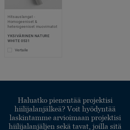
Hitsauslangat -
Homogeeniset &
heterogeeniset muovimatot
YKSIVÄRINEN NATURE
WHITE 0531
Vertaile
Haluatko pienentää projektisi
hiilijalanjälkeä? Voit hyödyntää
laskintamme arvioimaan projektisi
hiilijalanjäljen sekä tavat, joilla sitä