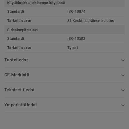
Käyttöluokka julkisessa käytössä
Standardi
ISO 10874
Tarkettin arvo
31 Keskimääräinen kulutus
Sideainepitoisuus
Standardi
ISO 10582
Tarkettin arvo
Type I
Tuotetiedot
CE-Merkintä
Tekniset tiedot
Ympäristötiedot