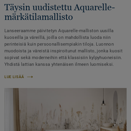
Täysin uudistettu Aquarelle-
märkätilamallisto
Lanseeraamme päivitetyn Aquarelle-malliston uusilla
kuoseilla ja väreillä, joilla on mahdollista luoda niin
perinteisiä kuin persoonallisempiakin tiloja. Luonnon
muodoista ja väreistä inspiroitunut mallisto, jonka kuosit
sopivat sekä moderneihin että klassisiin kylpyhuoneisiin.
Yhdistä lattian kanssa yhtenäisen ilmeen luomiseksi.
LUE LISÄÄ