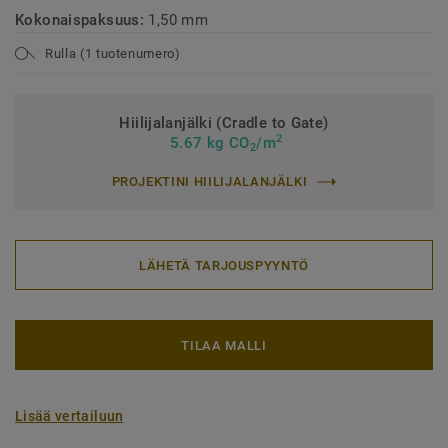
Kokonaispaksuus:
1,50 mm
Rulla (1 tuotenumero)
Hiilijalanjälki (Cradle to Gate)
2
5.67 kg CO
/m
2
PROJEKTINI HIILIJALANJÄLKI
LÄHETÄ TARJOUSPYYNTÖ
TILAA MALLI
Lisää vertailuun