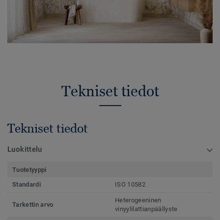
Tekniset tiedot
Tekniset tiedot
Luokittelu
Tuotetyyppi
Standardi
ISO 10582
Heterogeeninen
Tarkettin arvo
vinyylilattianpäällyste