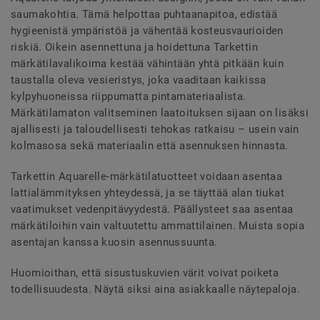
saumakohtia. Tämä helpottaa puhtaanapitoa, edistää
hygieenistä ympäristöä ja vähentää kosteusvaurioiden
riskiä. Oikein asennettuna ja hoidettuna Tarkettin
märkätilavalikoima kestää vähintään yhtä pitkään kuin
taustalla oleva vesieristys, joka vaaditaan kaikissa
kylpyhuoneissa riippumatta pintamateriaalista.
Märkätilamaton valitseminen laatoituksen sijaan on lisäksi
ajallisesti ja taloudellisesti tehokas ratkaisu – usein vain
kolmasosa sekä materiaalin että asennuksen hinnasta.
Tarkettin Aquarelle-märkätilatuotteet voidaan asentaa
lattialämmityksen yhteydessä, ja se täyttää alan tiukat
vaatimukset vedenpitävyydestä. Päällysteet saa asentaa
märkätiloihin vain valtuutettu ammattilainen. Muista sopia
asentajan kanssa kuosin asennussuunta.
Huomioithan, että sisustuskuvien värit voivat poiketa
todellisuudesta. Näytä siksi aina asiakkaalle näytepaloja.