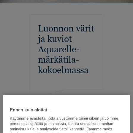
Luonnon värit
ja kuviot
Aquarelle-
märkätila-
kokoelmassa
Ennen kuin aloitat...
Käytämme evästeitä, jotta sivustomme toimii oikein ja voimme
Aquarelle – Huolellista suunnittelua
personoida sisältöä ja mainoksia, tarjota sosiaalisen median
kylpyhuoneisiin
ominaisuuksia ja analysoida tietoliikennettä. Jaamme myös