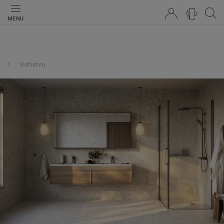
0
MENU
Kotisivu