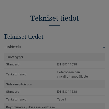
Tekniset tiedot
Tekniset tiedot
Luokittelu
Tuotetyyppi
Standardi
EN ISO 11638
Heterogeeninen
Tarkettin arvo
vinyylilattianpäällyste
Sideainepitoisuus
Standardi
EN ISO 11638
Tarkettin arvo
Type I
Käyttöluokka julkisessa käytössä