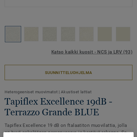
Katso kaikki kuosit - NCS ja LRV (93)
SUUNNITTELUOHJELMA
Heterogeeniset muovimatot
|
Akustiset lattiat
Tapiflex Excellence 19dB -
Terrazzo Grande BLUE
Tapiflex Excellence 19 dB on ftalaatiton muovilattia, jolla
on hyvä askeläänen parannusarvo ja kestävä rakenne. Se