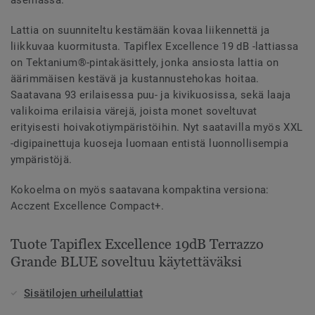
asemassa.
Lattia on suunniteltu kestämään kovaa liikennettä ja
liikkuvaa kuormitusta. Tapiflex Excellence 19 dB -lattiassa
on Tektanium®-pintakäsittely, jonka ansiosta lattia on
äärimmäisen kestävä ja kustannustehokas hoitaa.
Saatavana 93 erilaisessa puu- ja kivikuosissa, sekä laaja
valikoima erilaisia värejä, joista monet soveltuvat
erityisesti hoivakotiympäristöihin. Nyt saatavilla myös XXL
-digipainettuja kuoseja luomaan entistä luonnollisempia
ympäristöjä.
Kokoelma on myös saatavana kompaktina versiona:
Acczent Excellence Compact+.
Tuote Tapiflex Excellence 19dB Terrazzo
Grande BLUE soveltuu käytettäväksi
Sisätilojen urheilulattiat