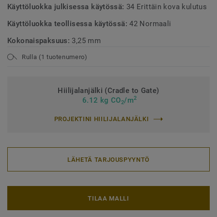
Käyttöluokka julkisessa käytössä:
34 Erittäin kova kulutus
Käyttöluokka teollisessa käytössä:
42 Normaali
Kokonaispaksuus:
3,25 mm
Rulla (1 tuotenumero)
Hiilijalanjälki (Cradle to Gate)
2
6.12 kg CO
/m
2
PROJEKTINI HIILIJALANJÄLKI
LÄHETÄ TARJOUSPYYNTÖ
TILAA MALLI