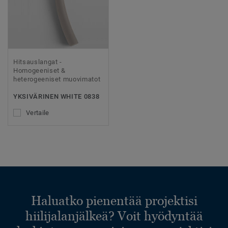
Hitsauslangat -
Homogeeniset &
heterogeeniset muovimatot
YKSIVÄRINEN WHITE 0838
Vertaile
Haluatko pienentää projektisi
hiilijalanjälkeä? Voit hyödyntää