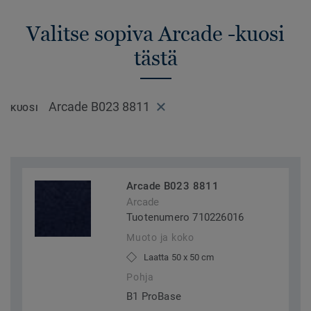
Valitse sopiva Arcade -kuosi
tästä
Arcade B023 8811
KUOSI
Arcade B023 8811
Arcade
Tuotenumero 710226016
Muoto ja koko
Laatta 50 x 50 cm
Pohja
B1 ProBase