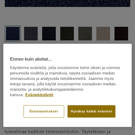
Katso kaikki kuosit - NCS ja LRV (24)
Ennen kuin aloitat...
Käytämme evästeitä, jotta sivustomme toimii oikein ja voimme
SUUNNITTELUOHJELMA
personoida sisältöä ja mainoksia, tarjota sosiaalisen median
ominaisuuksia ja analysoida tietoliikennettä. Jaamme myös
tietoja tavasta, jolla käytät sivustoamme sosiaalisen median,
mainonta- ja analytiikkakumppaneidemme
Tekstiililattia – laatat
kanssa.
Evästekäytäntö
Arcade - Arcade B023 8811
Evästeasetukset
Hyväksy kaikki evästeet
DESSO Arcade on ainutlaatuinen tekstiililattia, joka luo
tunnelmaa kaikkiin toimistotiloihin. Täyteläisen ja