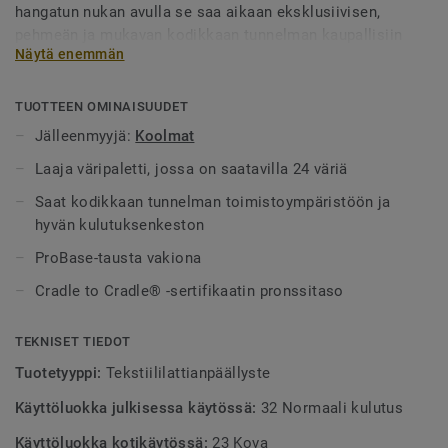
hangatun nukan avulla se saa aikaan eksklusiivisen,
pehmeän ja mukavan kodikkaan tunnelman kaupallisiin
Näytä enemmän
ympäristöihin. Tekstiililattia kestää myös voimakasta
kulutusta. Mallistossa on laaja väripaletti – neutraaleista
beigen sävyistä värikkäisiin punaisen, violetin ja kullan
TUOTTEEN OMINAISUUDET
sävyihin.
Jälleenmyyjä:
Koolmat
Laaja väripaletti, jossa on saatavilla 24 väriä
Saat kodikkaan tunnelman toimistoympäristöön ja
hyvän kulutuksenkeston
ProBase-tausta vakiona
Cradle to Cradle® -sertifikaatin pronssitaso
TEKNISET TIEDOT
Tuotetyyppi:
Tekstiililattianpäällyste
Käyttöluokka julkisessa käytössä:
32 Normaali kulutus
Käyttöluokka kotikäytössä:
23 Kova