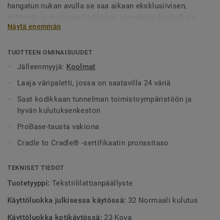
hangatun nukan avulla se saa aikaan eksklusiivisen,
pehmeän ja mukavan kodikkaan tunnelman kaupallisiin
Näytä enemmän
ympäristöihin. Tekstiililattia kestää myös voimakasta
kulutusta. Mallistossa on laaja väripaletti – neutraaleista
beigen sävyistä värikkäisiin punaisen, violetin ja kullan
TUOTTEEN OMINAISUUDET
sävyihin.
Jälleenmyyjä:
Koolmat
Laaja väripaletti, jossa on saatavilla 24 väriä
Saat kodikkaan tunnelman toimistoympäristöön ja
hyvän kulutuksenkeston
ProBase-tausta vakiona
Cradle to Cradle® -sertifikaatin pronssitaso
TEKNISET TIEDOT
Tuotetyyppi:
Tekstiililattianpäällyste
Käyttöluokka julkisessa käytössä:
32 Normaali kulutus
Käyttöluokka kotikäytössä:
23 Kova