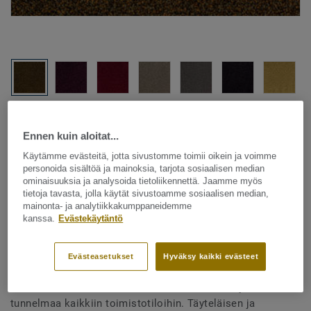
Katso kaikki kuosit - NCS ja LRV (24)
Ennen kuin aloitat...
Käytämme evästeitä, jotta sivustomme toimii oikein ja voimme
SUUNNITTELUOHJELMA
personoida sisältöä ja mainoksia, tarjota sosiaalisen median
ominaisuuksia ja analysoida tietoliikennettä. Jaamme myös
tietoja tavasta, jolla käytät sivustoamme sosiaalisen median,
mainonta- ja analytiikkakumppaneidemme
Tekstiililattia – laatat
kanssa.
Evästekäytäntö
Arcade - Arcade B023 2051
Evästeasetukset
Hyväksy kaikki evästeet
DESSO Arcade on ainutlaatuinen tekstiililattia, joka luo
tunnelmaa kaikkiin toimistotiloihin. Täyteläisen ja