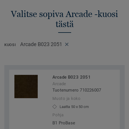
Valitse sopiva Arcade -kuosi
tästä
Arcade B023 2051
KUOSI
Arcade B023 2051
Arcade
Tuotenumero 710226007
Muoto ja koko
Laatta 50 x 50 cm
Pohja
B1 ProBase