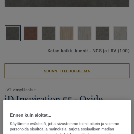
Katso kaikki kuosit - NCS ja LRV (100)
SUUNNITTELUOHJELMA
LVT-vinyylilankut
iD Inspiration 55 - Oxide
BLACK STEEL
Ennen kuin aloitat...
iD Inspiration tarjoaa entistä parempaa modulaarisuutta,
Käytämme evästeitä, jotta sivustomme toimii oikein ja voimme
jonka avulla tilaa voidaan muuttaa helposti vastaamaan
personoida sisältöä ja mainoksia, tarjota sosiaalisen median