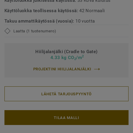
Käyttöluokka julkisessa käytössä:
33 Kova kulutus
Käyttöluokka teollisessa käytössä:
42 Normaali
Takuu ammattikäytössä (vuosia):
10 vuotta
Laatta (1 tuotenumero)
Hiilijalanjälki (Cradle to Gate)
2
4.33 kg CO
/m
2
PROJEKTINI HIILIJALANJÄLKI
LÄHETÄ TARJOUSPYYNTÖ
TILAA MALLI