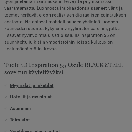
työn ja elämän vaatimuksiin terveyttä ja ympäristöä
vaarantamatta. Luonnosta inspiraationsa saaneet värit ja
teemat heräävät eloon realistisen digitaalisen painatuksen
ansiosta. Ne antavat mahdollisuuden yhdistää luonnon
kauneuden suorituskykyisiin vinyylimateriaaleihin, jotka
lisäävät hyvinvointia sisätiloissa. iD Inspiration 55 on
suunniteltu julkisiin ympäristöihin, joissa kulutus on
keskimääräistä tai kovaa.
Tuote iD Inspiration 55 Oxide BLACK STEEL
soveltuu käytettäväksi
Myymälät ja liiketilat
Hotellit ja ravintolat
Asuminen
Toimistot
Sisätilojen urheilulattiat