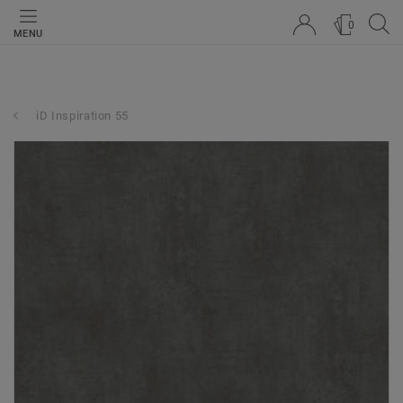
0
MENU
iD Inspiration 55