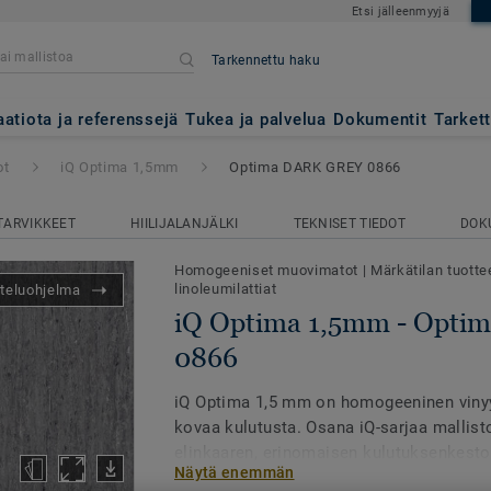
Etsi jälleenmyyjä
Tarkennettu haku
- Optima DARK GREY 0866
aatiota ja referenssejä
Tukea ja palvelua
Dokumentit
Tarket
ot
iQ Optima 1,5mm
Optima DARK GREY 0866
TARVIKKEET
HIILIJALANJÄLKI
TEKNISET TIEDOT
DOK
Homogeeniset muovimatot
|
Märkätilan tuotte
linoleumilattiat
teluohjelma
iQ Optima 1,5mm - Opt
0866
iQ Optima 1,5 mm on homogeeninen vinyyl
kovaa kulutusta. Osana iQ-sarjaa mallist
elinkaaren, erinomaisen kulutuksenkeston
Näytä enemmän
kemikaalitahrojen sietokyky. Lattia voida