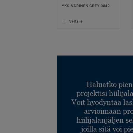
YKSIVÄRINEN GREY 0842
Vertaile
Haluatko pien
projektisi hiilija
Voit hyödyntää l
arvioimaan pro
hiilijalanjäljen s
joilla sitä voi p