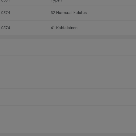
10581
Type I
10874
32 Normaali kulutus
10874
41 Kohtalainen