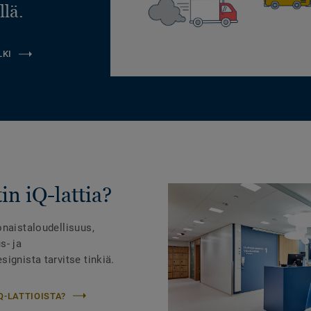
llä.
LKI
in iQ-lattia?
onaistaloudellisuus,
s- ja
ignista tarvitse tinkiä.
Q-LATTIOISTA?