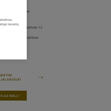
ajan. Malliston 10 väriä
SET TIEDOT
 markkinoille.
yyppi:
Homogeeninen
lattianpäällyste
ainoksia,
nepitoisuus:
Type I
etoja tavasta,
luokka julkisessa käytössä:
32
li kulutus
luokka teollisessa käytössä:
talainen
sittely:
iQ PUR
JEKTINI
LIJALANJÄLKI
TILAA MALLI