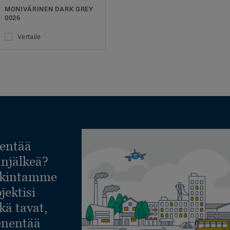
MONIVÄRINEN DARK GREY
0026
Vertaile
entää
lanjälkeä?
askintamme
jektisi
ekä tavat,
ienentää