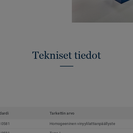
Tekniset tiedot
dardi
Tarkettin arvo
10581
Homogeeninen vinyylilattianpäällyste