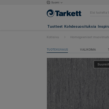
Suomi
iQ Optima 1,5mm
Tuotteet
Kohdesuosituksia
Inspir
Kotisivu
Homogeeniset muovimat
TUOTEKUVAUS
VALIKOIMA
Suunnit