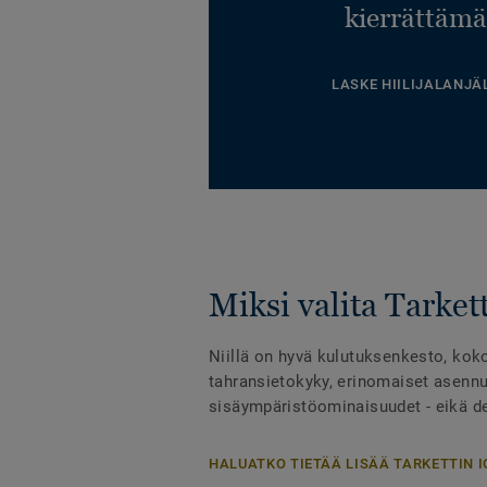
kierrättämä
LASKE HIILIJALANJÄ
Miksi valita Tarkett
Niillä on hyvä kulutuksenkesto, kok
tahransietokyky, erinomaiset asennu
sisäympäristöominaisuudet - eikä des
HALUATKO TIETÄÄ LISÄÄ TARKETTIN I