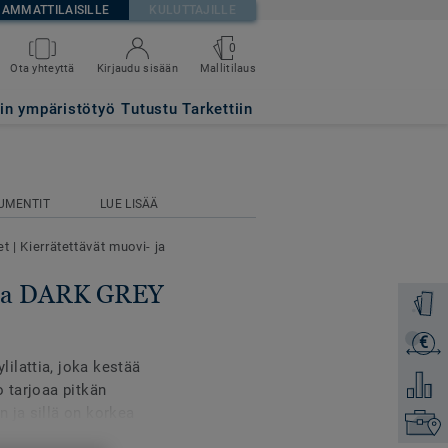
AMMATTILAISILLE
KULUTTAJILLE
0
Mallitilaus
Ota yhteyttä
Kirjaudu sisään
tin ympäristötyö
Tutustu Tarkettiin
UMENTIT
LUE LISÄÄ
et
|
Kierrätettävät muovi- ja
ima DARK GREY
Tilaa ma
€
Lähetä 
ilattia, joka kestää
Lisää ve
o tarjoaa pitkän
 ja sillä on korkea
Etsi om
an kuivakiillottaa