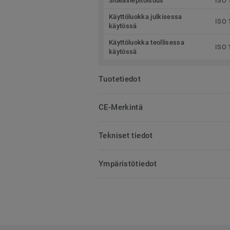
Sideainepitoisuus
ISO 
Käyttöluokka julkisessa
ISO 
käytössä
Käyttöluokka teollisessa
ISO 
käytössä
Tuotetiedot
CE-Merkintä
Tekniset tiedot
Ympäristötiedot