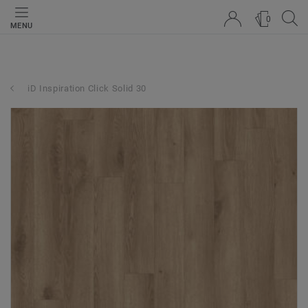
0
MENU
iD Inspiration Click Solid 30