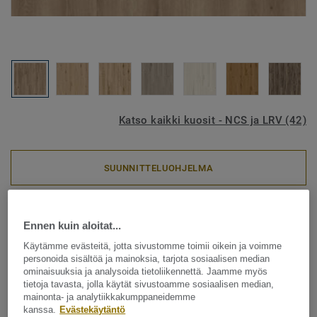
Katso kaikki kuosit - NCS ja LRV (42)
SUUNNITTELUOHJELMA
LVT-vinyylilankut
Ennen kuin aloitat...
iD Inspiration Click Solid 30 -
Käytämme evästeitä, jotta sivustomme toimii oikein ja voimme
Contemporary Oak NATURAL
personoida sisältöä ja mainoksia, tarjota sosiaalisen median
ominaisuuksia ja analysoida tietoliikennettä. Jaamme myös
tietoja tavasta, jolla käytät sivustoamme sosiaalisen median,
iD Inspiration Click tarjoaa nopean ja helpon asennuksen
mainonta- ja analytiikkakumppaneidemme
kätevän lukkoponttijärjestelmän ansiosta. Olemme
kanssa.
Evästekäytäntö