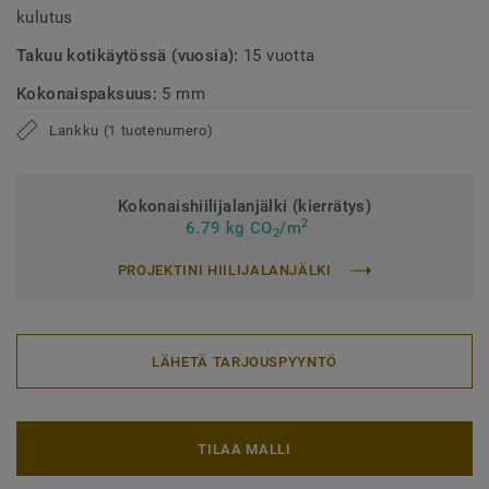
kulutus
Takuu kotikäytössä (vuosia):
15 vuotta
Kokonaispaksuus:
5 mm
Lankku (1 tuotenumero)
Kokonaishiilijalanjälki (kierrätys)
2
6.79 kg CO
/m
2
PROJEKTINI HIILIJALANJÄLKI
LÄHETÄ TARJOUSPYYNTÖ
TILAA MALLI