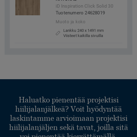
iD Inspiration Click Solid 30
Tuotenumero 24628019
Muoto ja koko
Lankku 240 x 1491 mm
Viisteet kaikilla sivuilla
Haluatko pienentää projektisi
hiilijalanjälkeä? Voit hyödyntää
laskintamme arvioimaan projektisi
hiilijalanjäljen sekä tavat, joilla sitä
voi pienentää kierrättämällä.