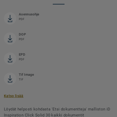
Asennusohje
PDF
DOP
PDF
EPD
PDF
Tif Image
TIF
Katso lisää
Löydät helposti kohdasta 'Etsi dokumentteja' malliston iD
Inspiration Click Solid 30 kaikki dokumentit