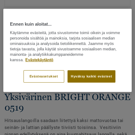
Ennen kuin aloitat...
Käytämme evästeitä, jotta sivustomme toimii oikein ja voimme
personoida sisältöä ja mainoksia, tarjota sosiaalisen median
ominaisuuksia ja analysoida tietoliikennettä. Jaamme myös
tietoja tavasta, jolla käytät sivustoamme sosiaalisen median,
Katso kaikki kuosit - NCS ja LRV (1096)
mainonta- ja analytiikkakumppaneidemme
kanssa.
Evästekäytäntö
Hitsauslangat
Hitsauslangat - Homogeeniset
Evästeasetukset
Hyväksy kaikki evästeet
& heterogeeniset muovimatot -
Yksivärinen BRIGHT ORANGE
0519
Hitsauslangoilla saadaan liitettyä kaksi mattovuotaa tai
seinän- ja lattian päällyste tiiviisti toisiinsa. Vesitiiviin
pinnan edellytyksenä on aina kuumahitsaus langalla, sekä