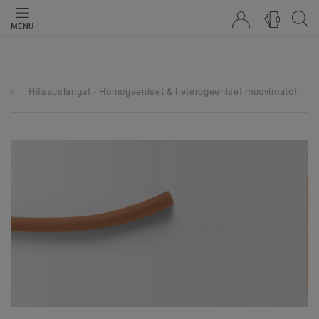
0
MENU
Hitsauslangat - Homogeeniset & heterogeeniset muovimatot