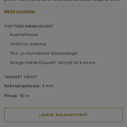
kuiva- että märkätiloissa. Myös julkisten tilojen suuret
Näytä enemmän
alueet tulee aina lankahitsata. Hitsatut saumat myös
helpottavat puhtaanapitoa, sillä lika ei pääse kertymään
rakoihin. Hitsauslankoja on saatavilla yksi- tai
TUOTTEEN OMINAISUUDET
monivärisenä, joko häivyttämään saumakohdat tai
Kuumahitsaus
tyylikkäästi korostamaan niitä.
Vesitiivis asennus
Yksi- ja moniväriset hitsauslangat
Design-mahdollisuudet: häivytä tai korosta
TEKNISET TIEDOT
Kokonaispaksuus:
4 mm
Pituus:
50 m
LÄHETÄ TARJOUSPYYNTÖ