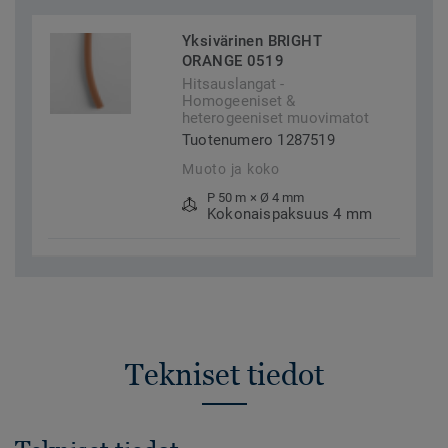
Yksivärinen BRIGHT
ORANGE 0519
Hitsauslangat -
Homogeeniset &
heterogeeniset muovimatot
Tuotenumero 1287519
Muoto ja koko
P 50 m × Ø 4 mm
Kokonaispaksuus 4 mm
Tekniset tiedot