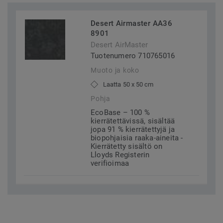
Desert Airmaster AA36
8901
Desert AirMaster
Tuotenumero 710765016
Muoto ja koko
Laatta 50 x 50 cm
Pohja
EcoBase – 100 %
kierrätettävissä, sisältää
jopa 91 % kierrätettyjä ja
biopohjaisia raaka-aineita -
Kierrätetty sisältö on
Lloyds Registerin
verifioimaa