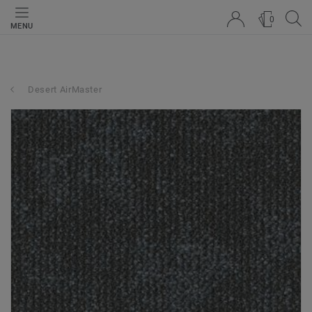
0
MENU
Desert AirMaster