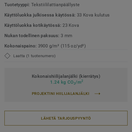
Tuotetyyppi:
Tekstiililattianpäällyste
Käyttöluokka julkisessa käytössä:
33 Kova kulutus
Käyttöluokka kotikäytössä:
23 Kova
Nukan todellinen paksuus:
3 mm
Kokonaispaino:
3900 g/m² (115 oz/yd²)
Laatta (1 tuotenumero)
Kokonaishiilijalanjälki (kierrätys)
2
1.24 kg CO
/m
2
PROJEKTINI HIILIJALANJÄLKI
LÄHETÄ TARJOUSPYYNTÖ