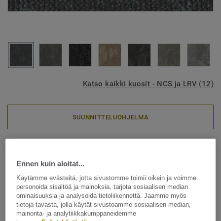
Katso kaikki kuosit - NCS ja LRV (12)
SUUNNITTELUOHJELMA
Tekstiililattia – laatat
|
Kierrätettävät tekstiililattiat
Desert AirMaster - Desert
Ennen kuin aloitat...
Airmaster AA36 8901
Käytämme evästeitä, jotta sivustomme toimii oikein ja voimme
personoida sisältöä ja mainoksia, tarjota sosiaalisen median
ominaisuuksia ja analysoida tietoliikennettä. Jaamme myös
tietoja tavasta, jolla käytät sivustoamme sosiaalisen median,
mainonta- ja analytiikkakumppaneidemme