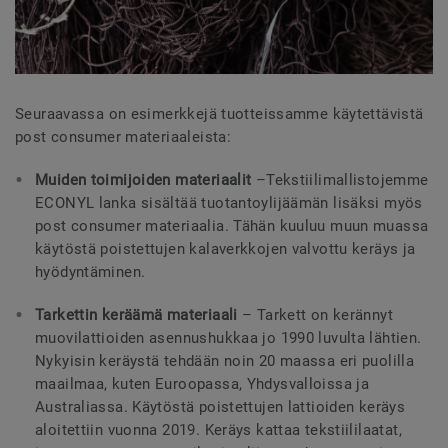
Seuraavassa on esimerkkejä tuotteissamme käytettävistä
post consumer materiaaleista:
Muiden toimijoiden materiaalit
–
Tekstiilimallistojemme
ECONYL lanka sisältää tuotantoylijäämän lisäksi myös
post consumer materiaalia. Tähän kuuluu muun muassa
käytöstä poistettujen kalaverkkojen valvottu keräys ja
hyödyntäminen.
Tarkettin keräämä materiaali
– Tarkett on kerännyt
muovilattioiden asennushukkaa jo 1990 luvulta lähtien.
Nykyisin keräystä tehdään noin 20 maassa eri puolilla
maailmaa, kuten Euroopassa, Yhdysvalloissa ja
Australiassa. Käytöstä poistettujen lattioiden keräys
aloitettiin vuonna 2019. Keräys kattaa tekstiililaatat,