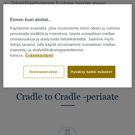
Tekstiililaattojemme Ecobase taustan muovi
Epoksidoitu soijaöljy, jota käytetään useimmissa
Ennen kuin aloitat...
muovilattioissamme
Käytämme evästeitä, jotta sivustomme toimii oikein ja voimme
personoida sisältöä ja mainoksia, tarjota sosiaalisen median
ominaisuuksia ja analysoida tietoliikennettä. Jaamme myös
Tarkettin tuotteita koskevat terveys- ja
tietoja tavasta, jolla käytät sivustoamme sosiaalisen median,
ympäristövaatimukset perustuvat Cradle to Cradle
mainonta- ja analytiikkakumppaneidemme
kanssa.
Evästekäytäntö
periaatteisiin. Tarkett oli ensimmäinen lattianvalmistaja,
joka otti nämä periaatteet käyttöönsä jo vuonna 2011.
Evästeasetukset
Hyväksy kaikki evästeet
Cradle to Cradle -periaate