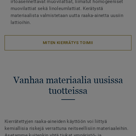
irtoasennettavat muovilattiat, liimatut homogeeniset
muovilattiat sekä linoleumlattiat. Kerätystä
materiaalista valmistetaan uutta raaka-ainetta uusiin
lattioihin.
MITEN KIERRÄTYS TOIMII
Vanhaa materiaalia uusissa
tuotteissa
Kierrätettyjen raaka-aineiden käyttöön voi liittyä
kemiallisia riskejä verrattuna neitseellisiin materiaaleihin.
Asetamme kuitenkin yhtä tiukat ympäristö- ja