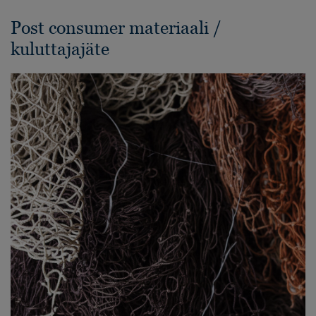
Post consumer materiaali /
kuluttajajäte