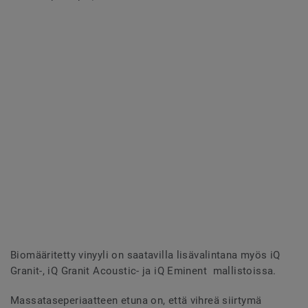
Biomääritetty vinyyli on saatavilla lisävalintana myös iQ
Granit-, iQ Granit Acoustic- ja iQ Eminent mallistoissa.
Massataseperiaatteen etuna on, että vihreä siirtymä