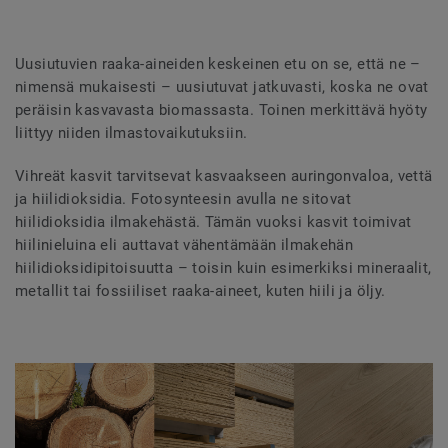
Uusiutuvien raaka-aineiden keskeinen etu on se, että ne –
nimensä mukaisesti – uusiutuvat jatkuvasti, koska ne ovat
peräisin kasvavasta biomassasta. Toinen merkittävä hyöty
liittyy niiden ilmastovaikutuksiin.
Vihreät kasvit tarvitsevat kasvaakseen auringonvaloa, vettä
ja hiilidioksidia. Fotosynteesin avulla ne sitovat
hiilidioksidia ilmakehästä. Tämän vuoksi kasvit toimivat
hiilinieluina eli auttavat vähentämään ilmakehän
hiilidioksidipitoisuutta – toisin kuin esimerkiksi mineraalit,
metallit tai fossiiliset raaka-aineet, kuten hiili ja öljy.