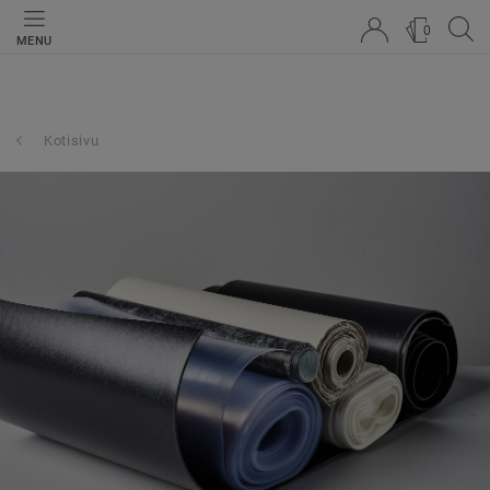
0
MENU
Kotisivu