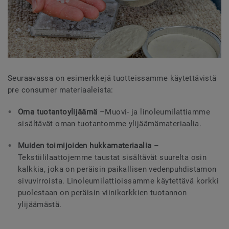
Seuraavassa on esimerkkejä tuotteissamme käytettävistä
pre consumer materiaaleista:
Oma tuotantoylijäämä
–
Muovi- ja linoleumilattiamme
sisältävät oman tuotantomme ylijäämämateriaalia.
Muiden toimijoiden hukkamateriaalia
–
Tekstiililaattojemme taustat sisältävät suurelta osin
kalkkia, joka on peräisin paikallisen vedenpuhdistamon
sivuvirroista. Linoleumilattioissamme käytettävä korkki
puolestaan on peräisin viinikorkkien tuotannon
ylijäämästä.