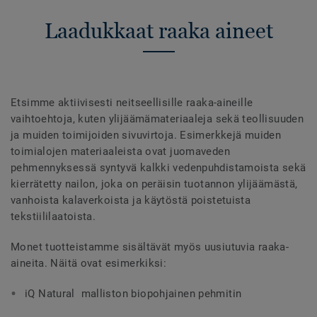
Laadukkaat raaka aineet
Etsimme aktiivisesti neitseellisille raaka-aineille
vaihtoehtoja, kuten ylijäämämateriaaleja sekä teollisuuden
ja muiden toimijoiden sivuvirtoja. Esimerkkejä muiden
toimialojen materiaaleista ovat juomaveden
pehmennyksessä syntyvä kalkki vedenpuhdistamoista sekä
kierrätetty nailon, joka on peräisin tuotannon ylijäämästä,
vanhoista kalaverkoista ja käytöstä poistetuista
tekstiililaatoista.
Monet tuotteistamme sisältävät myös uusiutuvia raaka-
aineita. Näitä ovat esimerkiksi:
iQ Natural malliston biopohjainen pehmitin