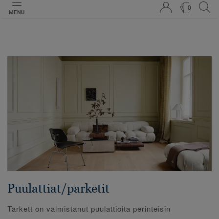
0
MENU
Puulattiat/parketit
Tarkett on valmistanut puulattioita perinteisin