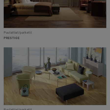
Puulattiat/parketit
PRESTIGE
Puulattiat/parketit