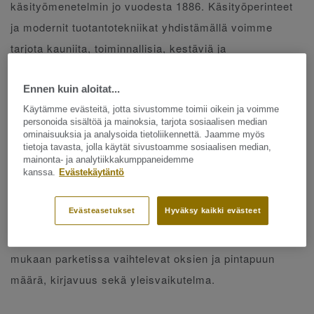
käsityömenetelmin jo vuodesta 1886. Käsityöperinteet
ja modernit tuotantotekniikat yhdistämällä voimme
tarjota kauniita, toiminnallisia, kestäviä ja
pohjoismaiseen ilmastoon sopivia parketteja.
Valittavana on klassisia vaihtoehtoja, kuten tammi ja
Ennen kuin aloitat...
saarni sekä uusia jännittäviä värejä, pintakäsittelyjä ja
Käytämme evästeitä, jotta sivustomme toimii oikein ja voimme
personoida sisältöä ja mainoksia, tarjota sosiaalisen median
ilmeitä. Lakka- tai öljyvahakäsittely suojaa tehokkaasti
ominaisuuksia ja analysoida tietoliikennettä. Jaamme myös
tietoja tavasta, jolla käytät sivustoamme sosiaalisen median,
parkettia.
mainonta- ja analytiikkakumppaneidemme
kanssa.
Evästekäytäntö
Parketin lajitelma vaikuttaa myös lattian
Evästeasetukset
Hyväksy kaikki evästeet
yleisilmeeseen.
näet
Lajitelmakuvakirjastamme
jokaisesta parketista kuvan isompana pinta. Lajitelmien
mukaan parketissa vaihtelevat oksien ja pintapuun
määrä, kirjavuus sekä yleisvaikutelma.