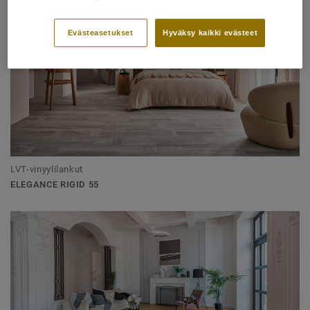
Evästeasetukset
Hyväksy kaikki evästeet
LVT-vinyylilankut
ELEGANCE RIGID 55