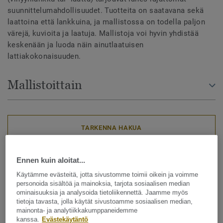
suunnittelumahdollisuudet. Tuotteita on saatavana sekä
laattoina että lankkuina, ja mallistossa on todella paljon
värejä, kuvioita ja laatuja. Mallistoja voi hyvin yhdistää
keskenään ja luoda näin ainutlaatuisen
lattiakokonaisuuden.
Mallistoittain
TARKENNA HAKUA
Ennen kuin aloitat...
13 mallistoa
Käytämme evästeitä, jotta sivustomme toimii oikein ja voimme
personoida sisältöä ja mainoksia, tarjota sosiaalisen median
LAJITTELE
ominaisuuksia ja analysoida tietoliikennettä. Jaamme myös
tietoja tavasta, jolla käytät sivustoamme sosiaalisen median,
mainonta- ja analytiikkakumppaneidemme
kanssa.
Evästekäytäntö