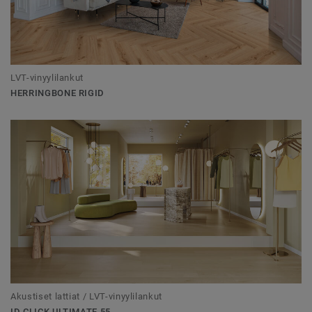
LVT-vinyylilankut
HERRINGBONE RIGID
Akustiset lattiat / LVT-vinyylilankut
ID CLICK ULTIMATE 55