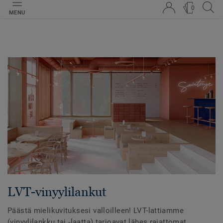
0
MENU
LVT-vinyylilankut
Päästä mielikuvituksesi valloilleen! LVT-lattiamme
(vinyylilankku tai -laatta) tarjoavat lähes rajattomat