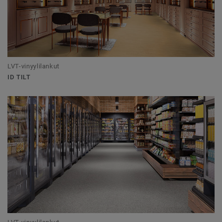
LVT-vinyylilankut
ID TILT