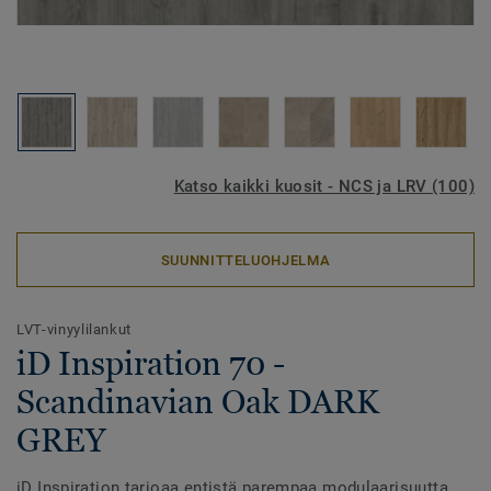
Katso kaikki kuosit - NCS ja LRV (100)
SUUNNITTELUOHJELMA
LVT-vinyylilankut
iD Inspiration 70 -
Scandinavian Oak DARK
GREY
iD Inspiration tarjoaa entistä parempaa modulaarisuutta,