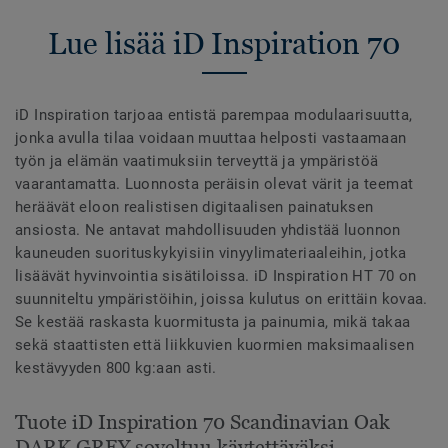
Lue lisää iD Inspiration 70
iD Inspiration tarjoaa entistä parempaa modulaarisuutta,
jonka avulla tilaa voidaan muuttaa helposti vastaamaan
työn ja elämän vaatimuksiin terveyttä ja ympäristöä
vaarantamatta. Luonnosta peräisin olevat värit ja teemat
heräävät eloon realistisen digitaalisen painatuksen
ansiosta. Ne antavat mahdollisuuden yhdistää luonnon
kauneuden suorituskykyisiin vinyylimateriaaleihin, jotka
lisäävät hyvinvointia sisätiloissa. iD Inspiration HT 70 on
suunniteltu ympäristöihin, joissa kulutus on erittäin kovaa.
Se kestää raskasta kuormitusta ja painumia, mikä takaa
sekä staattisten että liikkuvien kuormien maksimaalisen
kestävyyden 800 kg:aan asti.
Tuote iD Inspiration 70 Scandinavian Oak
DARK GREY soveltuu käytettäväksi