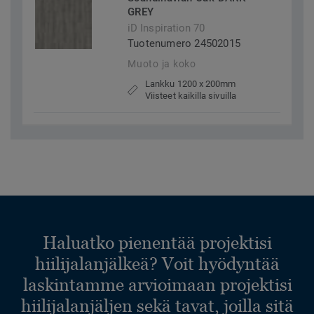
GREY
iD Inspiration 70
Tuotenumero 24502015
Muoto ja koko
Lankku 1200 x 200mm
Viisteet kaikilla sivuilla
Haluatko pienentää projektisi
hiilijalanjälkeä? Voit hyödyntää
laskintamme arvioimaan projektisi
hiilijalanjäljen sekä tavat, joilla sitä