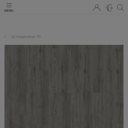
0
MENU
iD Inspiration 70