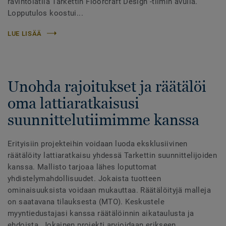
ravintolatila Tarkettin Floorcraft Design -tiimin avulla.
Lopputulos koostui...
LUE LISÄÄ
Unohda rajoitukset ja räätälöi
oma lattiaratkaisusi
suunnittelutiimimme kanssa
Erityisiin projekteihin voidaan luoda eksklusiivinen
räätälöity lattiaratkaisu yhdessä Tarkettin suunnittelijoiden
kanssa. Mallisto tarjoaa lähes loputtomat
yhdistelymahdollisuudet. Jokaista tuotteen
ominaisuuksista voidaan mukauttaa. Räätälöityjä malleja
on saatavana tilauksesta (MTO). Keskustele
myyntiedustajasi kanssa räätälöinnin aikataulusta ja
ehdoista. Jokainen projekti arvioidaan erikseen.