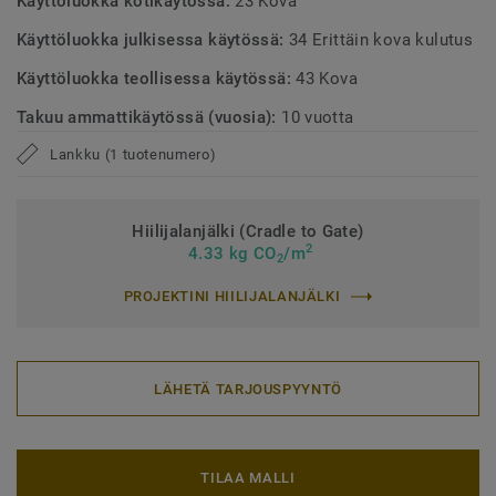
Käyttöluokka kotikäytössä:
23 Kova
Käyttöluokka julkisessa käytössä:
34 Erittäin kova kulutus
Käyttöluokka teollisessa käytössä:
43 Kova
Takuu ammattikäytössä (vuosia):
10 vuotta
Lankku (1 tuotenumero)
Hiilijalanjälki (Cradle to Gate)
2
4.33 kg CO
/m
2
PROJEKTINI HIILIJALANJÄLKI
LÄHETÄ TARJOUSPYYNTÖ
TILAA MALLI