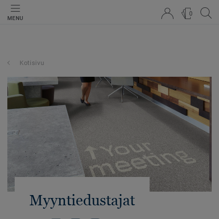
0
MENU
Kotisivu
Myyntiedustajat