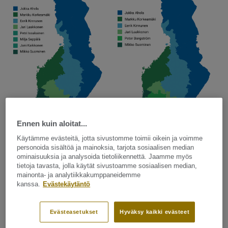
Ennen kuin aloitat...
Käytämme evästeitä, jotta sivustomme toimii oikein ja voimme
personoida sisältöä ja mainoksia, tarjota sosiaalisen median
Etelä-Suomi
ominaisuuksia ja analysoida tietoliikennettä. Jaamme myös
tietoja tavasta, jolla käytät sivustoamme sosiaalisen median,
mainonta- ja analytiikkakumppaneidemme
kanssa.
Evästekäytäntö
Evästeasetukset
Hyväksy kaikki evästeet