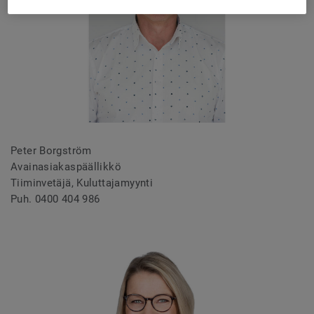
Peter Borgström
Avainasiakaspäällikkö
Tiiminvetäjä, Kuluttajamyynti
Puh. 0400 404 986