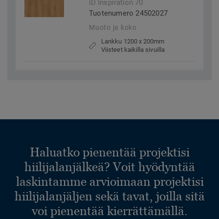
iD Inspiration 70
Tuotenumero 24502027
Muoto ja koko
Lankku 1200 x 200mm
Viisteet kaikilla sivuilla
Haluatko pienentää projektisi
hiilijalanjälkeä? Voit hyödyntää
laskintamme arvioimaan projektisi
hiilijalanjäljen sekä tavat, joilla sitä
voi pienentää kierrättämällä.