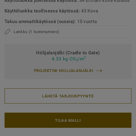
Käyttöluokka julkisessa käytössä:
34 Erittäin kova kulutus
Käyttöluokka teollisessa käytössä:
43 Kova
Takuu ammattikäytössä (vuosia):
10 vuotta
Lankku (1 tuotenumero)
Hiilijalanjälki (Cradle to Gate)
2
4.33 kg CO
/m
2
PROJEKTINI HIILIJALANJÄLKI
LÄHETÄ TARJOUSPYYNTÖ
TILAA MALLI