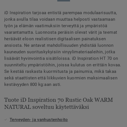
iD Inspiration tarjoaa entistä parempaa modulaarisuutta,
jonka avulla tilaa voidaan muuttaa helposti vastaamaan
työn ja elämän vaatimuksiin terveyttä ja ympäristöä
vaarantamatta. Luonnosta peräisin olevat värit ja teemat
heräävät eloon realistisen digitaalisen painatuksen
ansiosta. Ne antavat mahdollisuuden yhdistää luonnon
kauneuden suorituskykyisiin vinyylimateriaaleihin, jotka
lisäävät hyvinvointia sisätiloissa. iD Inspiration HT 70 on
suunniteltu ympäristöihin, joissa kulutus on erittäin kovaa.
Se kestää raskasta kuormitusta ja painumia, mikä takaa
sekä staattisten että liikkuvien kuormien maksimaalisen
kestävyyden 800 kg:aan asti.
Tuote iD Inspiration 70 Rustic Oak WARM
NATURAL soveltuu käytettäväksi
Terveyden- ja vanhustenhoito