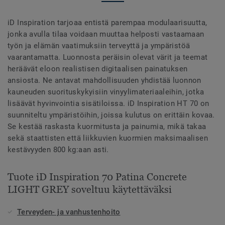
iD Inspiration tarjoaa entistä parempaa modulaarisuutta,
jonka avulla tilaa voidaan muuttaa helposti vastaamaan
työn ja elämän vaatimuksiin terveyttä ja ympäristöä
vaarantamatta. Luonnosta peräisin olevat värit ja teemat
heräävät eloon realistisen digitaalisen painatuksen
ansiosta. Ne antavat mahdollisuuden yhdistää luonnon
kauneuden suorituskykyisiin vinyylimateriaaleihin, jotka
lisäävät hyvinvointia sisätiloissa. iD Inspiration HT 70 on
suunniteltu ympäristöihin, joissa kulutus on erittäin kovaa.
Se kestää raskasta kuormitusta ja painumia, mikä takaa
sekä staattisten että liikkuvien kuormien maksimaalisen
kestävyyden 800 kg:aan asti.
Tuote iD Inspiration 70 Patina Concrete
LIGHT GREY soveltuu käytettäväksi
Terveyden- ja vanhustenhoito