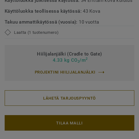
Käyttöluokka julkisessa käytössä:
34 Erittäin kova kulutus
Käyttöluokka teollisessa käytössä:
43 Kova
Takuu ammattikäytössä (vuosia):
10 vuotta
Laatta (1 tuotenumero)
Hiilijalanjälki (Cradle to Gate)
2
4.33 kg CO
/m
2
PROJEKTINI HIILIJALANJÄLKI
LÄHETÄ TARJOUSPYYNTÖ
TILAA MALLI