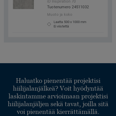
iD Inspiration 70
Tuotenumero 24511032
Muoto ja koko
Laatta 500 x 1000 mm
Ei viistettä
Haluatko pienentää projektisi
hiilijalanjälkeä? Voit hyödyntää
laskintamme arvioimaan projektisi
hiilijalanjäljen sekä tavat, joilla sitä
voi pienentää kierrättämällä.